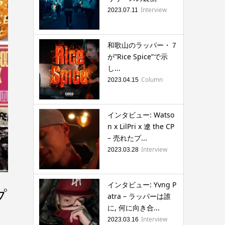
Interview
2023.07.11
和歌山のラッパー・７
が”Rice Spice”で示
し...
Column
2023.04.15
インタビュー: Watso
n x LilPri x 遼 the CP
– 売れたプ...
Interview
2023.03.28
インタビュー: Yvng P
プ
atra – ラッパーは誰
に, 何に向き合...
Interview
2023.03.16