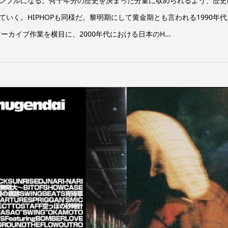
ンプルになる。何十年分の歴史を決まった分量に収められるよう、歴史
いく。HIPHOPも同様だ。黎明期にして黄金期とも言われる1990年代
ーカイブ作業を横目に、2000年代における日本のH...