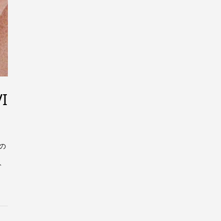
I
の
、