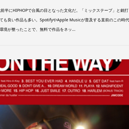
代前半にHIPHOPで台風の目となった文化だ。「ミックステープ」と銘打
い作品も多い。SpotifyやApple Musicが普及する直前のこの時
境が整ったことで、無料で作品をネッ...