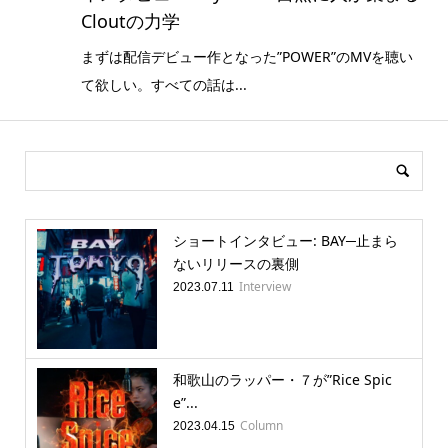
Cloutの力学
まずは配信デビュー作となった”POWER”のMVを聴い
て欲しい。すべての話は...
ショートインタビュー: BAY─止まら
ないリリースの裏側
Interview
2023.07.11
和歌山のラッパー・７が”Rice Spic
e”...
Column
2023.04.15