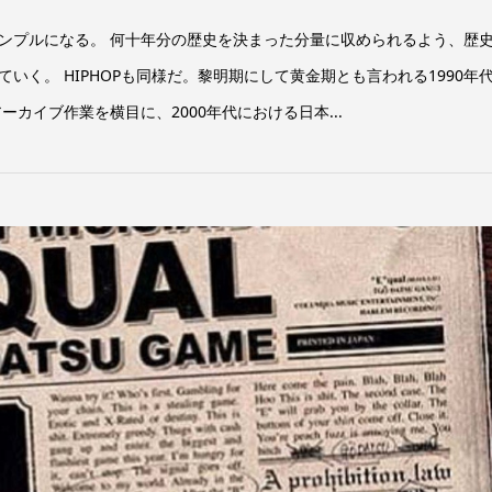
ンプルになる。 何十年分の歴史を決まった分量に収められるよう、歴
いく。 HIPHOPも同様だ。黎明期にして黄金期とも言われる1990年
ーカイブ作業を横目に、2000年代における日本...