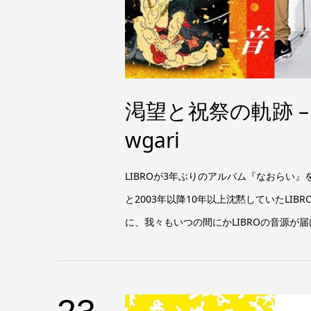
渇望と祝祭の軌跡 – L
wgari
LIBROが3年ぶりのアルバム『なおらい
と2003年以降10年以上沈黙していたLI
に、我々もいつの間にかLIBROの音源が届