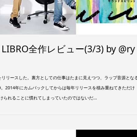
IBRO全作レビュー(3/3) by @ry
』をリリースした。裏方としての仕事はたまに見えつつ、ラップ音源とな
BRO。2014年にカムバックしてからは毎年リリースを積み重ねてきただけ
けられることに慣れてしまっていたのではないだ...