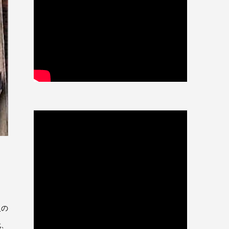
史の
代、