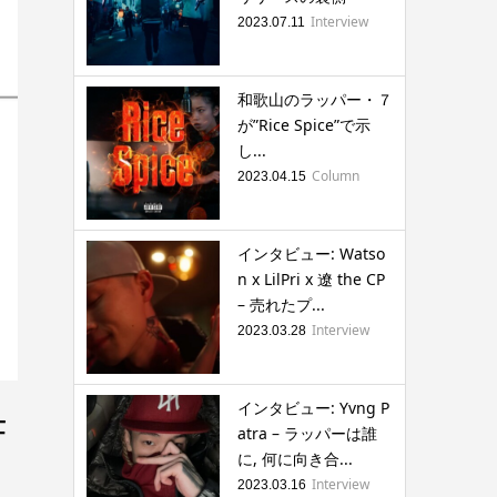
Interview
2023.07.11
和歌山のラッパー・７
が”Rice Spice”で示
し...
Column
2023.04.15
インタビュー: Watso
n x LilPri x 遼 the CP
– 売れたプ...
Interview
2023.03.28
インタビュー: Yvng P
F
atra – ラッパーは誰
に, 何に向き合...
Interview
2023.03.16