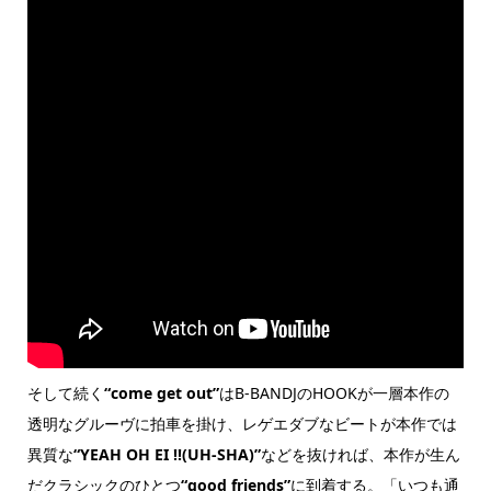
そして続く
“come get out”
はB-BANDJのHOOKが一層本作の
透明なグルーヴに拍車を掛け、レゲエダブなビートが本作では
異質な
“YEAH OH EI !!(UH-SHA)”
などを抜ければ、本作が生ん
だクラシックのひとつ
“good friends”
に到着する。「いつも通