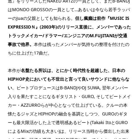
透』をリリースしたNAKED ARTZの一員として、またB-BANDJ
はMONDO GROSSOの一員として…あるいは今なら若手ラッパ
ーのJuaの父親としても知られる。
但し瘋癲は前作『MUSIC IS
EXPRESSIOＮ』(2003年)のリリース直後に、メンバーであった
トラックメイカー/ドラマー/エンジニアのM.FUJITANIが交通
事故で他界。
本作は残ったメンバーが気持ちの整理を付けたの
ちに仕上げた17曲だ。
本作が
名盤たる所以は、とにかく時代性を超越した、日本の
HIPHOP史においても不世出と言って良いサウンドに他ならな
い
。ビートプロデュースはB-BANDJやDJ SUWA, 翌年メンバー
入りを果たすことになるギタリスト・GURO, そしてビートメイ
カー・AZZURROらが中心となって仕上げている。クルーの本
懐たるジャズとHIPHOPの融合を基調としつつ、GUROのギタ
ーも最大限活かした上で透明感あるビート(Takaki ItoとGURO
によるMixの功績も大きい)は、リリース当時から傑出した出来