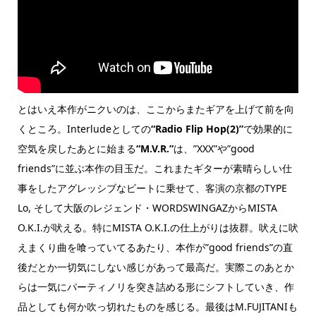
とはいえ本作がニクいのは、ここからまたギアを上げて前を向
くところ。Interludeとしての
“Radio Flip Hop(2)”
で効果的に
空気を戻したあとに始まる
“M.V.R.”
は、”XXX”や”good
friends”に並ぶ本作の目玉だ。これまたギターが素晴らしい仕
事をしたアグレッシブなビートに乗せて、客演の京都のTYPE
Lo, そして大阪のレジェンド・WORDSWINGAZからMISTA
O.K.I.が吠える。特にMISTA O.K.I.の仕上がりは抜群。吠えに吠
えまくり曲を喰っていてるあたり、本作が”good friends”の直
後だとか一切気にしない感じがあって最高だ。実際このあとか
らは一気にパーティノリを突き詰める形にシフトしていき、作
品としても何か吹っ切れたものを感じる。最後はM.FUJITANIも