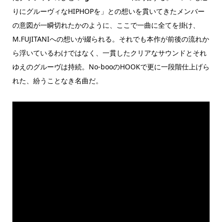
りにグルーヴィなHIPHOPを」との想いを貫いてきたメンバー
の意図が一瞬切れたかのように、ここで一曲に全てを掛け、
M.FUJITANIへの想いが綴られる。それでも本作が前後の流れか
ら浮いているわけではなく、一貫したクリアなサウンドとそれ
ゆえのグルーヴは持続。No-booのHOOKで更に一段階仕上げら
れた、紛うことなき名曲だ。