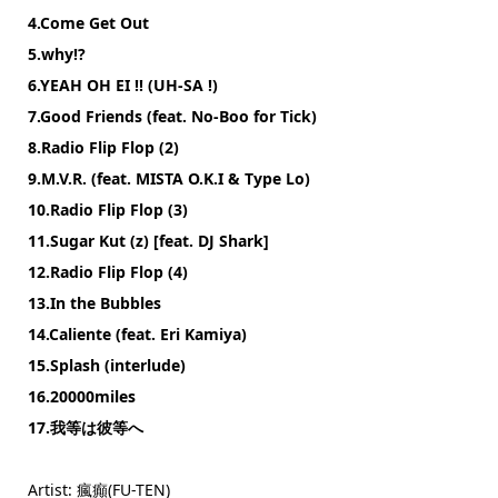
4.Come Get Out
5.why!?
6.YEAH OH EI !! (UH-SA !)
7.Good Friends (feat. No-Boo for Tick)
8.Radio Flip Flop (2)
9.M.V.R. (feat. MISTA O.K.I & Type Lo)
10.Radio Flip Flop (3)
11.Sugar Kut (z) [feat. DJ Shark]
12.Radio Flip Flop (4)
13.In the Bubbles
14.Caliente (feat. Eri Kamiya)
15.Splash (interlude)
16.20000miles
17.我等は彼等へ
Artist: 瘋癲(FU-TEN)