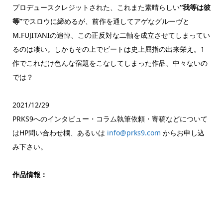
プロデュースクレジットされた、これまた素晴らしい
“我等は彼
等”
でスロウに締めるが、前作を通してアゲなグルーヴと
M.FUJITANIの追悼、この正反対な二軸を成立させてしまってい
るのは凄い。しかもその上でビートは史上屈指の出来栄え。1
作でこれだけ色んな宿題をこなしてしまった作品、中々ないの
では？
2021/12/29
PRKS9へのインタビュー・コラム執筆依頼・寄稿などについて
はHP問い合わせ欄、あるいは
info@prks9.com
からお申し込
み下さい。
作品情報：