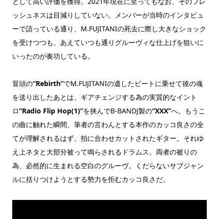
として高い評価を獲得。2021年現在に至ってもなお、そのフレ
ッシュネスは目減りしていない。メンバーが当時のインタビュ
ーで語っている通り、M.FUJITANIの死去に際し大きなショック
を受けつつも、あえていつも通りグルーヴィな仕上げを狙いに
いったのが奏功している。
冒頭の
“Rebirth”
でM.FUJITANIの遺したビートに乗せて彼の魂
を送り出したあとは、ギアチェンジする為の実質的なイント
ロ
“Radio Flip Hop(1)”
を挟んでB-BANDJ製の
“XXX”
へ。もうこ
の曲に触れた瞬間、筆者の言わんとする本作のカッコ良さの全
てが理解されるはず。拍に合わせカットされたギター。それゆ
え上ネタと大部分被って鳴らされるドラムス。両者の被りの
為、必然的に生まれる空白のグルーヴ。くだらないサブジャン
ルに括りつけようとする勢力を拒むカッコ良さだ。