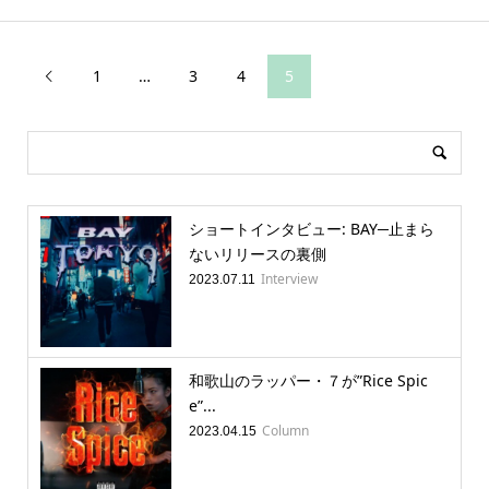
1
…
3
4
5

ショートインタビュー: BAY─止まら
ないリリースの裏側
Interview
2023.07.11
和歌山のラッパー・７が”Rice Spic
e”...
Column
2023.04.15