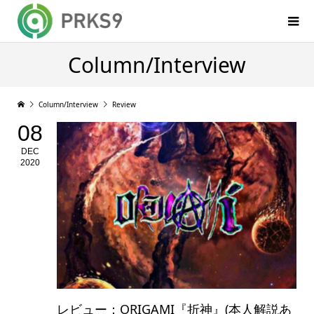
Column/Interview
Column/Interview
Review
08
DEC
2020
レビュー：ORIGAMI『折神』(本人解説あ