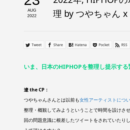
23
理 by つやちゃん x 遼
AUG
2022
Tweet
Share
Hatena
Pocket
RSS
いま、日本のHIPHOPを整理し提示する
遼 the CP：
つやちゃんさんとは以前も
女性アーティストにつ
整理・概観してみようということで時間を設けさ
回の問題意識に根差したツイートをされていたり