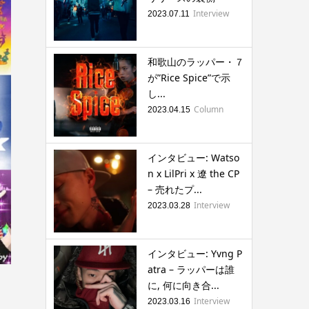
Interview
2023.07.11
和歌山のラッパー・７
が”Rice Spice”で示
し...
Column
2023.04.15
インタビュー: Watso
n x LilPri x 遼 the CP
– 売れたプ...
Interview
2023.03.28
インタビュー: Yvng P
atra – ラッパーは誰
に, 何に向き合...
Interview
2023.03.16