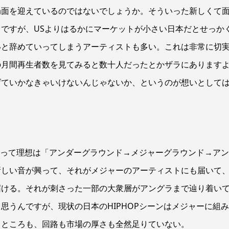
局面を迎えているのではないでしょうか。そういった新しくて
ですが、USよりはるかにマーケットが小さい日本だとせっか
いと辞めていってしまうアーティストも多い。これは非常に切
の月間再生者数を見てみると数十人だったとかザラにあります
げていかなきゃいけないんじゃないか、というのが想いとして
り方って理想は「アンダーグラウンド→メジャーグラウンド→ア
新しい音が興って、それがメジャーのアーティストにも届いて
届ける。それが刺さった一部の大衆層がアングラまで辿り着い
思うんですが、現状の日本のHIPHOPシーンはメジャーに組
るところも、回路も市場の厚さも全然足りていない。