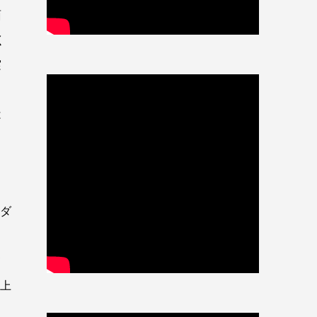
面
く
実
よ
は
ンダ
、
て
み上