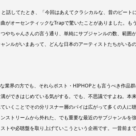
トと話してたとき、「今回はあえてクラシカルな、昔のビート
曲がオーセンティックなTrapで驚いたことがありました。も
てつやちゃんさんの言う通り、単純にサブジャンルの数、範囲
ジャンルがいまあって、どんな日本のアーティストたちがいる
うな業界の方でも、それらポスト・HIPHOPとも言うべき作品群
な溝ができはじめている気がする。でも、不思議ですよね。本
れていくことでその分リスナー層のパイは広がって多くの人に
インストリームから外れた、でも重要な最近のサブジャンルを
ィストや必聴盤を取り上げていこうという企画です。一昔前ま