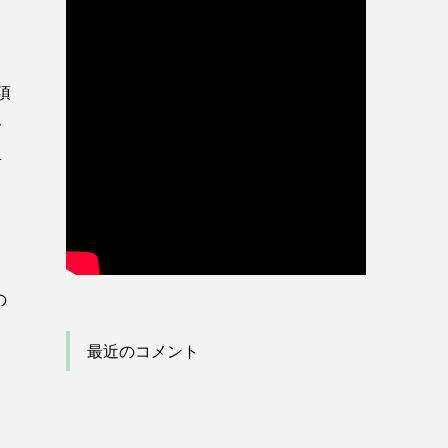
項
含
対
の
最近のコメント