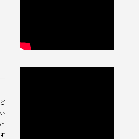
をど
ない
た
れす