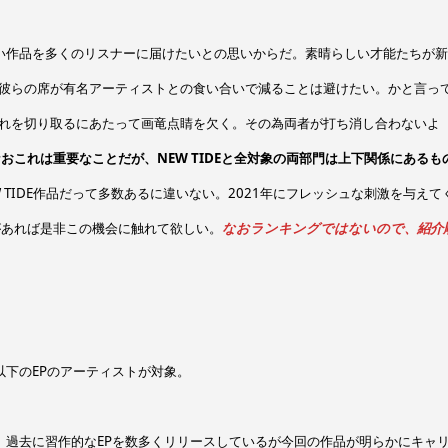
い作品を多くのリスナーに届けたいとの思いからだ。素晴らしい才能たちが
彼らの席が有名アーティストとの食い合いで減ることは避けたい。かと言っ
れを切り取るにあたって画竜点睛を欠く。その為両者が打ち消し合わないよ
おこれは重要なことだが、NEW TIDEと全対象の両部門は上下関係にあるも
TIDE作品だって多数あるに違いない。2021年にフレッシュな刺激を与えて
があれば是非この機会に触れて欲しい。
なおランキングではないので、紹介
目以下のEPのアーティストが対象。
、過去に習作的なEPを数多くリリースしているが今回の作品が明らかにキャ