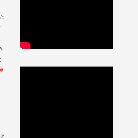
新た
て
の
く
順
リア