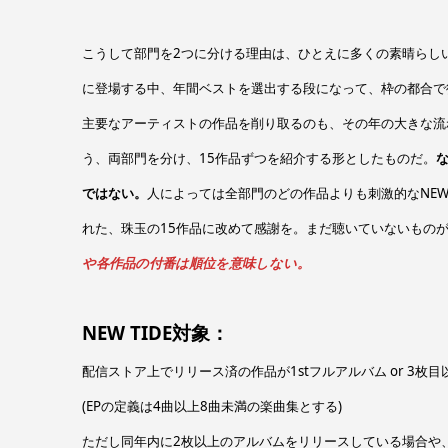
こうして部門を2つに分ける理由は、ひとえに多くの素晴らし
に登場する中、年間ベストを選出する段になって、枠の都合で
主要なアーティストの作品を削り取るのも、その年の大きな流
う、両部門を分け、15作品ずつを紹介する形としたものだ。
な
ではない。
人によっては全部門のどの作品よりも刺激的なNEW 
れた、珠玉の15作品に改めて感謝を。まだ聴いていないもの
や各作品の付番は順位を意味しない。
NEW TIDE対象：
配信ストア上でリリース済の作品が1stフルアルバム or 3枚
(EPの定義は4曲以上8曲未満の楽曲集とする)
ただし同年内に2枚以上のアルバムをリリースしている場合や