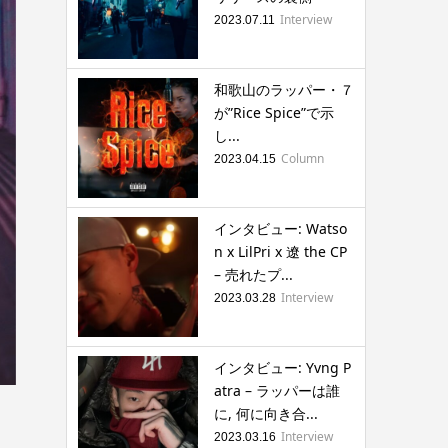
Interview
2023.07.11
和歌山のラッパー・７
が”Rice Spice”で示
し...
Column
2023.04.15
インタビュー: Watso
n x LilPri x 遼 the CP
– 売れたプ...
Interview
2023.03.28
インタビュー: Yvng P
atra – ラッパーは誰
に, 何に向き合...
Interview
2023.03.16