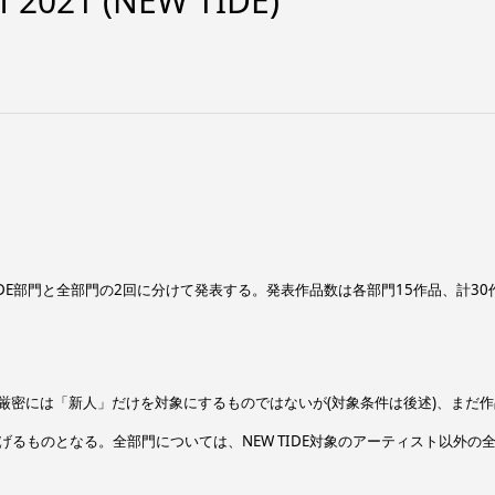
f 2021 (NEW TIDE)
W TIDE部門と全部門の2回に分けて発表する。発表作品数は各部門15作品、計30
厳密には「新人」だけを対象にするものではないが(対象条件は後述)、まだ作
るものとなる。全部門については、NEW TIDE対象のアーティスト以外の