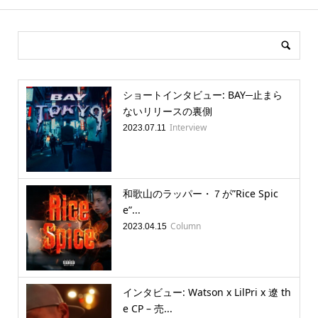
ショートインタビュー: BAY─止まら
ないリリースの裏側
Interview
2023.07.11
和歌山のラッパー・７が”Rice Spic
e”...
Column
2023.04.15
インタビュー: Watson x LilPri x 遼 th
e CP – 売...