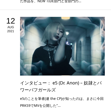
た作品を、NEW TIDE部門と全部門の...
12
AUG
2021
インタビュー： e5 (Dr. Anon) – 奴隷とパ
ワーパフガールズ
e5のことを筆者(遼 the CP)が知ったのは、まさに今回
PRKS9でMVを公開した”...