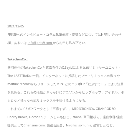
───
2021/12/05
PRKS9へのインタビュー・コラム執筆依頼・寄稿などについてはHP問い合わせ
欄、あるいは
info@prks9.com
からお申し込み下さい。
TakachenCo.:
盛岡在住のTakachenCo.と東京在住のC.Sayidによる兄弟リミキサーユニット・
The LASTTRAKの一員。インターネットに投稿したブートリミックスの数々や
maltine recordsからリリースしたMINTとのコラボEP『だぶすてEP』により注目
を集める。これらの活動がきっかけにアニソンからヒップホップ、アイドル、ボ
カロなど様々な公式リミックスを手掛けるようになる。
これまでのREMIXワークとして三森すずこ、MIDICRONICA, GRANRODEO,
Cherry Brown, Deco*27, チームしゃちほこ、fhana, 高田梢枝ら。楽曲制作/楽曲
提供としてCharisma.com, 韻踏合組合、Nirgilis, somunia, 星宮ととなど。