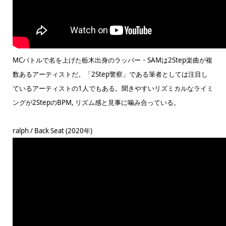
MCバトルで名を上げた栃木出身のラッパー・SAMは2Step楽曲が複
数あるアーティストだ。「2Step警察」である筆者としては注目し
ているアーティストの1人でもある。聞きやすいリズミカルなライミ
ングが2StepのBPM, リズム感と見事に噛み合っている。
ralph / Back Seat (2020年)