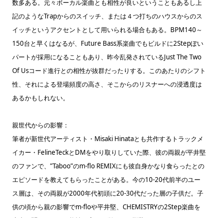
数多ある。元々ボーカル楽曲とも相性が良いということもあるし上
記のようなTrapからのスイッチ、または４つ打ちのハウスからのス
イッチというアクセントとして用いられる場合もある。BPM140～
150台と早くはなるが、Future Bass系楽曲でもビルドに2Stepぽい
パートが採用になることもあり、昨今乱発されているJust The Two
Of Usコード進行との相性が抜群だったりする。このあたりのシフト
性、それによる登場頻度の高さ、そこからのリスナーへの浸透度は
あるかもしれない。
親世代からの影響：
筆者が新世代アーティスト・Misaki Hinataとも共作するトラックメ
イカー・FelineTeckとDMをやり取りしていた際、彼の両親が平井堅
のファンで、”Taboo”のm-flo REMIXにも彼自身かなり食らったとの
エピソードを教えてもらったことがある。今の10-20代前半のユー
ス層は、その両親が2000年代初頭に20-30代だった層の子供だ。子
供の頃から親の影響でm-floや平井堅、CHEMISTRYの2Step楽曲を