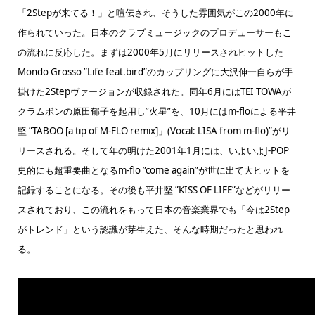
「2Stepが来てる！」と喧伝され、そうした雰囲気がこの2000年に
作られていった。日本のクラブミュージックのプロデューサーもこ
の流れに反応した。まずは2000年5月にリリースされヒットした
Mondo Grosso ”Life feat.bird”のカップリングに大沢伸一自らが手
掛けた2Stepヴァージョンが収録された。同年6月にはTEI TOWAが
クラムボンの原田郁子を起用し”火星”を、10月にはm-floによる平井
堅 ”TABOO [a tip of M-FLO remix]」(Vocal: LISA from m-flo)”がリ
リースされる。そして年の明けた2001年1月には、いよいよJ-POP
史的にも超重要曲となるm-flo ”come again”が世に出て大ヒットを
記録することになる。その後も平井堅 ”KISS OF LIFE”などがリリー
スされており、この流れをもって日本の音楽業界でも「今は2Step
がトレンド」という認識が芽生えた、そんな時期だったと思われ
る。