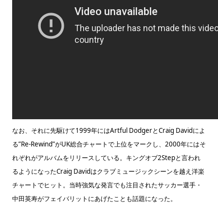
なお、それに先駆けて1999年にはArtful DodgerとCraig Davidによ
る”Re-Rewind”がUK総合チャートで上位をマークし、2000年にはそ
れぞれがアルバムをリリースしている。キングオブ2Stepと言われ
るようになったCraig Davidはクラブミュージックシーンを越え洋楽
チャートでヒット。当時強気な発言でも注目されたサッカー選手・
中田英寿がフェイバリットにあげたことも話題になった。