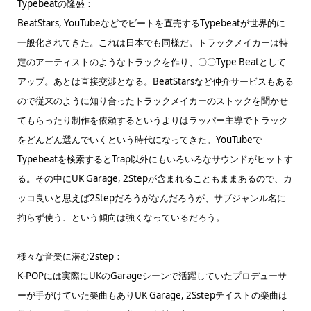
Typebeatの隆盛：
BeatStars, YouTubeなどでビートを直売するTypebeatが世界的に
一般化されてきた。これは日本でも同様だ。トラックメイカーは特
定のアーティストのようなトラックを作り、〇〇Type Beatとして
アップ。あとは直接交渉となる。BeatStarsなど仲介サービスもある
ので従来のように知り合ったトラックメイカーのストックを聞かせ
てもらったり制作を依頼するというよりはラッパー主導でトラック
をどんどん選んでいくという時代になってきた。YouTubeで
Typebeatを検索するとTrap以外にもいろいろなサウンドがヒットす
る。その中にUK Garage, 2Stepが含まれることもままあるので、カ
ッコ良いと思えば2Stepだろうがなんだろうが、サブジャンル名に
拘らず使う、という傾向は強くなっているだろう。
様々な音楽に潜む2step：
K-POPには実際にUKのGarageシーンで活躍していたプロデューサ
ーが手がけていた楽曲もありUK Garage, 2Sstepテイストの楽曲は