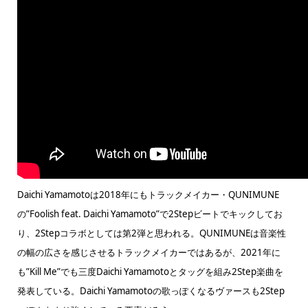
Daichi Yamamotoは2018年にもトラックメイカー・QUNIMUNE
の”Foolish feat. Daichi Yamamoto”で2Stepビートでキックしてお
り、2Stepコラボとしては第2弾と思われる。QUNIMUNEは音楽性
の幅の広さを感じさせるトラックメイカーではあるが、2021年に
も”Kill Me”でも三度Daichi Yamamotoとタッグを組み2Step楽曲を
発表している。Daichi Yamamotoの歌っぽくなるヴァースも2Step