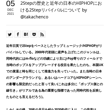
05
2Stepの歴史と近年の日本のHIPHOPにお
ける2Stepリバイバルについて by
DEC
2021
@takachenco
近年日英で2Stepをベースとしたラップミュージック/HIPHOPがリ
バイバルしている。2000年代初頭に産声を上げたこのジャンルは、
同時代的にはm-floなどの功績により主にJ-Pop寄りのフィールドで
当時のポップスをアップグレードする役目を果たしたのち、本国UK
での衰退と時を同じくして推進力を失っていった。また当時の日本
のアンダーグラウンドな、あるいはハードコアなHIPHOPシーンへ
の影響も限定的だったと言って良い(これは多分に「ポップス側との
線引き」がリアルである為の重要な指標であった同時代性を反映し
たものとも言えるだろう)。
しかしその後、20年の月日を経た2020年代に入り、この音楽は