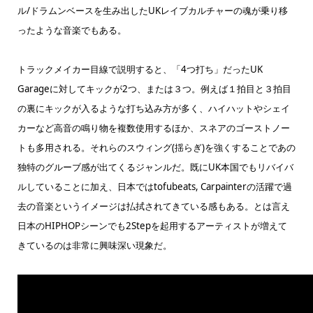
ル/ドラムンベースを生み出したUKレイブカルチャーの魂が乗り移
ったような音楽でもある。
トラックメイカー目線で説明すると、「4つ打ち」だったUK
Garageに対してキックが2つ、または３つ。例えば１拍目と３拍目
の裏にキックが入るような打ち込み方が多く、ハイハットやシェイ
カーなど高音の鳴り物を複数使用するほか、スネアのゴーストノー
トも多用される。それらのスウィング(揺らぎ)を強くすることであの
独特のグルーブ感が出てくるジャンルだ。既にUK本国でもリバイバ
ルしていることに加え、日本ではtofubeats, Carpainterの活躍で過
去の音楽というイメージは払拭されてきている感もある。とは言え
日本のHIPHOPシーンでも2Stepを起用するアーティストが増えて
きているのは非常に興味深い現象だ。