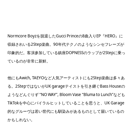
Normcore Boyzを脱退したGucci Princeの8曲入りEP『HERO』に
収録されいる2Step楽曲。90年代テクノのようなシンセフレーズが
印象的だ。客演参加している鎮座DOPNESSのラップが2Stepに乗っ
ているのが非常に新鮮。
他にもAwich, TAEYOなど人気アーティストにも2Step楽曲は多々あ
る。2StepではないがUK garageテイストを引き継ぐBass Houseの
ようなどんぐりず “NO WAY”, Bloom Vase “Bluma to Lunch”なども
TikTokを中心にバイラルヒットしていることを思うと、UK Garage
的なグルーヴは若い世代にも馴染みがあるものとして届いているの
かもしれない。