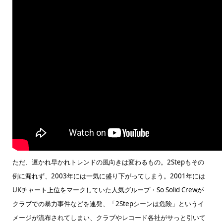
ただ、遅かれ早かれトレンドの風向きは変わるもの。2Stepもその
例に漏れず、2003年には一気に盛り下がってしまう。2001年には
UKチャート上位をマークしていた人気グループ・So Solid Crewが
クラブでの暴力事件などを連発、「2Stepシーンは危険」というイ
メージが流布されてしまい、クラブやレコード各社がサっと引いて