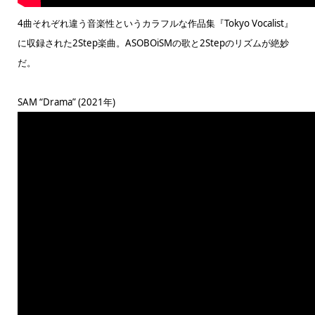
4曲それぞれ違う音楽性というカラフルな作品集『Tokyo Vocalist』
に収録された2Step楽曲。ASOBOiSMの歌と2Stepのリズムが絶妙
だ。
SAM “Drama” (2021年)