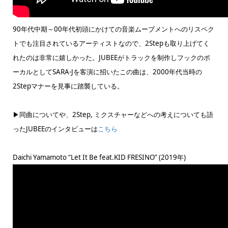
90年代中期～00年代初頭にかけての音楽ムーブメントへのリスペク
トでも注目されているアーティストなので、2Stepも取り上げてく
れたのは非常に嬉しかった。JUBEEがトラックを制作しフックのボ
ーカルとしてSARA-Jを客演に招いたこの曲は、2000年代当時の
2Stepマナーを見事に踏襲している。
▶同曲についてや、2Step, ミクスチャーなどへの考えについても語
ったJUBEEのインタビューは
こちら
Daichi Yamamoto “Let It Be feat.KID FRESINO” (2019年)