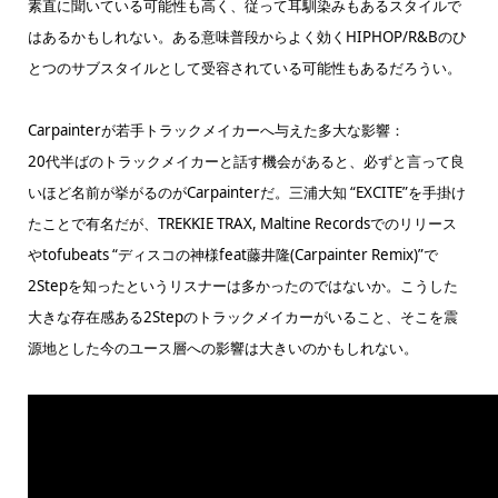
素直に聞いている可能性も高く、従って耳馴染みもあるスタイルで
はあるかもしれない。ある意味普段からよく効くHIPHOP/R&Bのひ
とつのサブスタイルとして受容されている可能性もあるだろうい。
Carpainterが若手トラックメイカーへ与えた多大な影響：
20代半ばのトラックメイカーと話す機会があると、必ずと言って良
いほど名前が挙がるのがCarpainterだ。三浦大知 “EXCITE”を手掛け
たことで有名だが、TREKKIE TRAX, Maltine Recordsでのリリース
やtofubeats “ディスコの神様feat藤井隆(Carpainter Remix)”で
2Stepを知ったというリスナーは多かったのではないか。こうした
大きな存在感ある2Stepのトラックメイカーがいること、そこを震
源地とした今のユース層への影響は大きいのかもしれない。