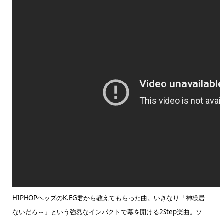
HIPHOPヘッズのK.EG君から教えてもらった曲。いきなり「神様居
ないだろ～」という強烈なインパクトで幕を開ける2Step楽曲。ソ