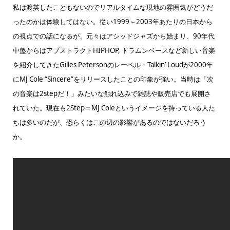
私は渡英したこともないのでリアルタイムな現地の雰囲気がどうだ
ったのかは体験してはない。従い1999～2003年あたりの日本から
の視点での話になるが、元々はアシッドジャズから始まり、90年代
中盤からはアブストラクトHIPHOP, ドラムンベースなど新しい音楽
を紹介してきたGilles Petersonのレーベル・Talkin’ Loudが2000年
にMJ Cole “Sincere”をリリースしたことの印象が強い。当時は「次
の音楽は2stepだ！」みたいな触れ込みで雑誌や販売店でも展開さ
れていた。現在も2Step＝MJ Coleというイメージを持っている人た
ちは多いのだが、恐らくはこの辺の影響があるのではないだろう
か。