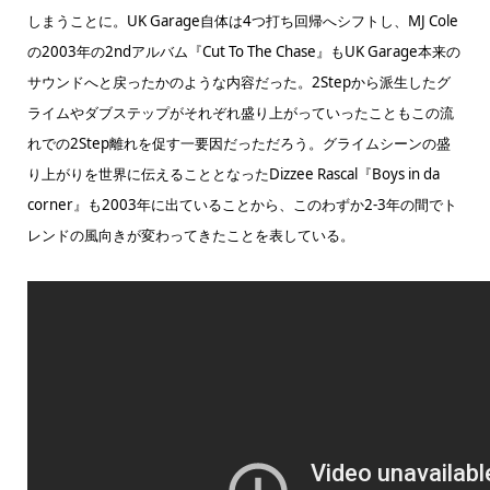
しまうことに。UK Garage自体は4つ打ち回帰へシフトし、MJ Cole
の2003年の2ndアルバム『Cut To The Chase』もUK Garage本来の
サウンドへと戻ったかのような内容だった。2Stepから派生したグ
ライムやダブステップがそれぞれ盛り上がっていったこともこの流
れでの2Step離れを促す一要因だっただろう。グライムシーンの盛
り上がりを世界に伝えることとなったDizzee Rascal『Boys in da
corner』も2003年に出ていることから、このわずか2-3年の間でト
レンドの風向きが変わってきたことを表している。