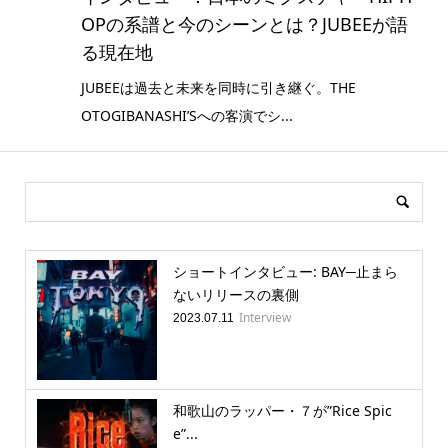
OPの系譜と今のシーンとは？JUBEEが語
る現在地
JUBEEは過去と未来を同時に引き継ぐ。THE
OTOGIBANASHI’Sへの客演でシ...
ショートインタビュー: BAY─止まら
ないリリースの裏側
Interview
2023.07.11
和歌山のラッパー・７が”Rice Spic
e”...