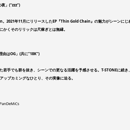
(“zzz”)
021年11月にリリースしたEP『Thin Gold Chain』の魅力がシーンにじ
にかくそのリリックは尺稼ぎとは無縁。
OG」(共に”18K”)
若手でも群を抜き、シーンでの更なる活躍を予感させる。T-STONEに続き
2年アップカミングなひとり、その実像に迫る。
, PanDeMiCs