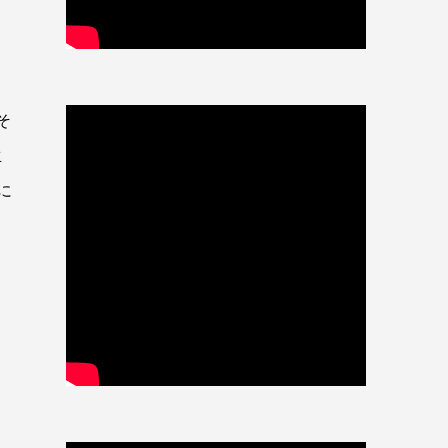
そ
生
に