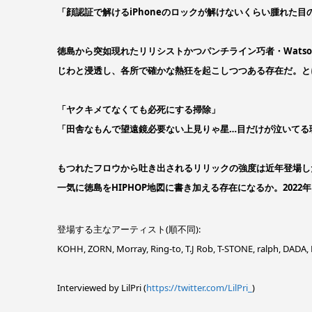
「顔認証で解けるiPhoneのロックが解けないくらい腫れた目の夜」
徳島から突如現れたリリシストかつパンチライン巧者・Watson。2
じわと浸透し、各所で確かな熱狂を起こしつつある存在だ。と
「ヤクキメてなくても必死にする掃除」
「田舎なもんで望遠鏡必要ない上見りゃ星…目だけが泣いてる理由は
もつれたフロウから吐き出されるリリックの強度は近年登場した
一気に徳島をHIPHOP地図に書き加える存在になるか。202
登場する主なアーティスト(順不同):
KOHH, ZORN, Morray, Ring-to, T.J Rob, T-STONE, ralph, DADA
Interviewed by LilPri (
https://twitter.com/LilPri_
)