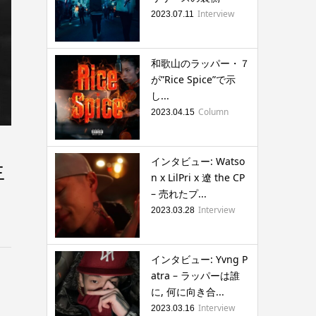
Interview
2023.07.11
和歌山のラッパー・７
が”Rice Spice”で示
し...
Column
2023.04.15
インタビュー: Watso
生
n x LilPri x 遼 the CP
– 売れたプ...
Interview
2023.03.28
インタビュー: Yvng P
atra – ラッパーは誰
に, 何に向き合...
Interview
2023.03.16