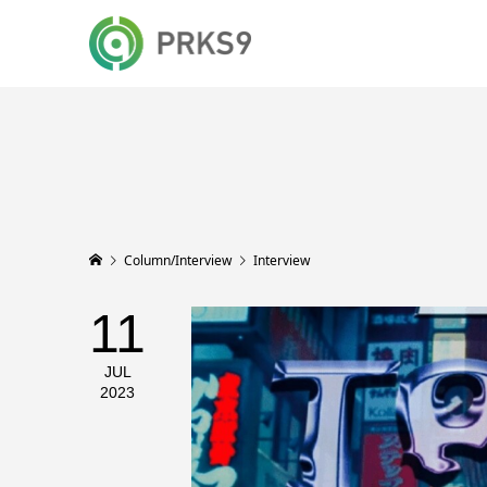
Column/Interview
Interview
11
JUL
2023