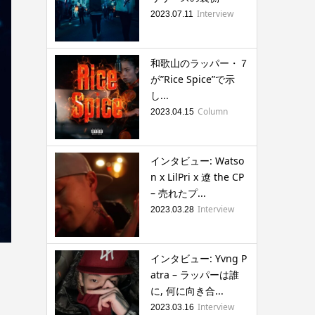
Interview
2023.07.11
和歌山のラッパー・７
が”Rice Spice”で示
し...
Column
2023.04.15
インタビュー: Watso
n x LilPri x 遼 the CP
– 売れたプ...
Interview
2023.03.28
インタビュー: Yvng P
atra – ラッパーは誰
に, 何に向き合...
Interview
2023.03.16