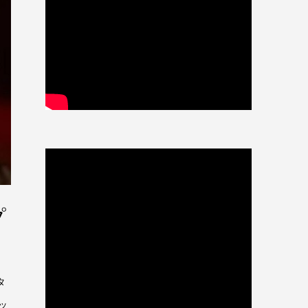
プ
タ
ッ