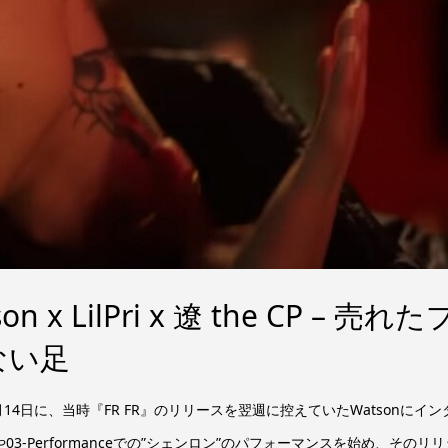
x LilPri x 遼 the CP – 売れた
ない足
3月14日に、当時『FR FR』のリリースを翌週に控えていたWatsonにイン
03-Performanceでの”シェンロン”のパフォーマンスを始め、そのリリ