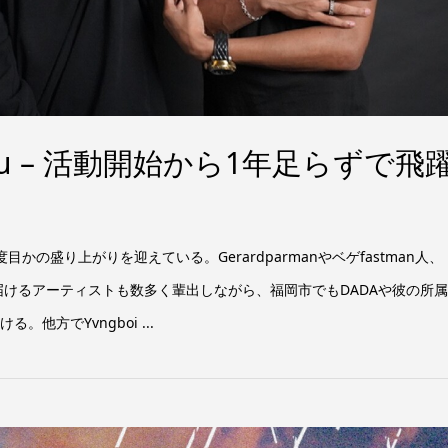
Mu – 活動開始から1年足らずで飛
目かの盛り上がりを迎えている。Gerardparmanやベゲfastman人、
を届けるアーティストも数多く輩出しながら、福岡市でもDADAや彼の所
。他方でYvngboi ...