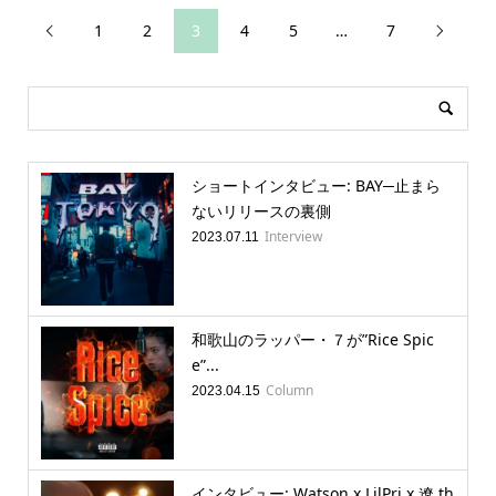
1
2
3
4
5
…
7


ショートインタビュー: BAY─止まら
ないリリースの裏側
Interview
2023.07.11
和歌山のラッパー・７が”Rice Spic
e”...
Column
2023.04.15
インタビュー: Watson x LilPri x 遼 th