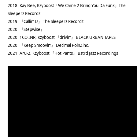
2018: Kay Bee, Kzyboost『We Came 2 Bring You Da Funk』The
Sleeperz Recordz
2019: 『Callin’ U』 The Sleeperz Recordz
2020: 『Stepwise』
2020: 1CO INR, Kzyboost 『drivin’』 BLACK URBAN TAPES
2020: 『Keep Smoovin’』 Decimal PoinZinc.
2021: Aru-2, Kzyboost 『Hot Pants』 Bstrd Jazz Recordings