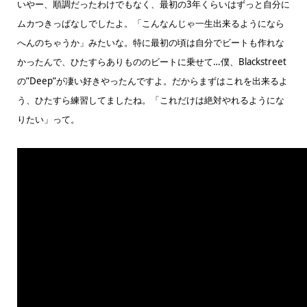
いやー、順調だったわけでもなく、最初の3年くらいはずっと自分に
ムカつきっぱなしでしたよ。「こんなんじゃ一生出来るようになら
へんのちゃうか」みたいな。特に最初の頃は自分でビートも作れな
かったんで、ひたすらありもののビートに乗せて…僕、Blackstreet
の”Deep”が凄い好きやったんですよ。だからまずはこれを出来るよ
う、ひたすら練習してましたね。「これだけは絶対やれるようにな
りたい」って。