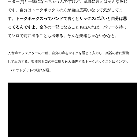
ーダー(*)と一緒になっちゃうんですけど、乱暴に言えばそんな感じ
です。自分はトークボックスの方が自由度高いなって気がしてま
す。
トークボックスってバンドで言うとサックスに近いと自分は思
ってるんですよ。
全体の一部になることも出来れば、パワーを持っ
てソロで前に出ることも出来る。そんな楽器じゃないかなと。
(*)音声エフェクターの一種。自分の声をマイクを通じて入力し、楽器の音に変換
して出力する。楽器音を口の中に取り込み発声するトークボックスとはインプッ
ト/アウトプットの順序が逆。