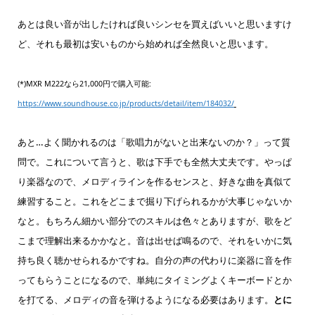
あとは良い音が出したければ良いシンセを買えばいいと思いますけ
ど、それも最初は安いものから始めれば全然良いと思います。
(*)MXR M222なら21,000円で購入可能:
https://www.soundhouse.co.jp/products/detail/item/184032/
あと…よく聞かれるのは「歌唱力がないと出来ないのか？」って質
問で。これについて言うと、歌は下手でも全然大丈夫です。やっぱ
り楽器なので、メロディラインを作るセンスと、好きな曲を真似て
練習すること。これをどこまで掘り下げられるかが大事じゃないか
なと。もちろん細かい部分でのスキルは色々とありますが、歌をど
こまで理解出来るかかなと。音は出せば鳴るので、それをいかに気
持ち良く聴かせられるかですね。自分の声の代わりに楽器に音を作
ってもらうことになるので、単純にタイミングよくキーボードとか
を打てる、メロディの音を弾けるようになる必要はあります。
とに