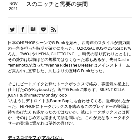
スのニッチと需要の狭間
NOV
2021
日本のHIPHOPシーンでG-Funkを始め、西海岸のスタイルが勢力図
の一角を担った時期が確かにあった。OZROSAURUSやDS455はもち
ろん、TWO-JやHYENA, GHETTO INC.…。時代の移り変わりとともに
その勢力は以前ほどの規模ではなくなった感もあるが、先日Daichi
Yamamotoが放った”Wanna Ride (The Breeze)”はメインストリーム
ど真ん中に直撃した、久しぶりの直球G-Funkだった。
そこにビートメイクと粋なトークボックスで絡み、雰囲気を極上に
仕上げたのがKzyboostだ。近年G-Funkに限らず、SILENT KILLA
JOINT & dhrmaの”Monday loop
“のようにデトロイト系Boom Bapにも合わせてくる。近年現れなか
った、HIPHOPにトークボックスを絡めるこのプレイヤーの登場は
待ちわびた方も多かったのではないか。彼にトークボックスとは何
か、そのはじめ方も踏まえて話を聞いた。これが更なるトークボク
サーの登場に繋がれば望外の喜びだ。
ディスコグラフィ(アルバム)：