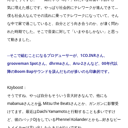
気に増えた感じです。やっぱり社会的にテレワークが進んできて…
僕も社会人なんでその流れに乗ってテレワークになっていて。そん
な中で家で過ごしていると、自分とどう向き合うのか、が凄く問わ
れた時期でした。そこで音楽に対して「いまやるしかない」と思っ
て動きました。
─そこで組むことになるプロデューサーが、1CO.INRさん、
grooveman Spotさん、dhrmaさん、Aru-2さんなど、00年代以
降のBoom Bapサウンドを汲んだものが多いのも印象的です。
Kzyboost：
そうですね、やっぱ自分もそういう音大好きなんで。他にも
mabanuaさんとかjjj, Mitsu the Beatsさんとか、ガンガンに影響受
けてます。最近はDaichi Yamamotoと行動することも多いですけ
ど、彼のバックDJをしているPhennel Kolianderとかも…好きなビー
トメイカーは言い出したらキリがないですね。