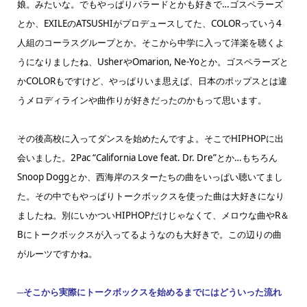
娘。みたいな。でもやっぱりバラードとかも好きで…ゴスペラーズ
とか、EXILEのATSUSHIがプロデュースしてた、COLORっていう4
人組のコーラスグループとか。
そこから中学に入って洋楽を聴くよ
うになりましたね、UsherやOmarion, Ne-Yoとか。ゴスペラーズと
かCOLORもですけど、やっぱりいま思えば、日本のポップスとは違
うメロディラインや曲作りが好きだったのかもって思います。
その後高校に入ってダンスを始めたんですよ。そこでHIPHOPに出
会いました。2Pac “California Love feat. Dr. Dre”とか…もちろん
Snoop Doggとか、西海岸のスターたちの曲をいっぱい聴いてまし
た。その中でもやっぱりトークボックスを使った曲は大好きになり
ましたね。別にいかついHIPHOPだけじゃなくて、メロウな曲やR＆
Bにトークボックスが入ってるようなのも大好きで。この辺りの曲
がルーツですかね。
─そこから実際にトークボックスを始めるまでにはどういった流れ