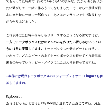
てもらってた時期で…始めて4年くらいの頃かな。だから凄くありが
たい繋がりで、一緒に作ろうってなりました。そこから一度彼が日
本に来た時に一緒に一部作って、あとはオンラインでやり取りしな
がら作り上げました。
これ以降はほぼ毎年何かしらリリースするようになる訳ですけど、
一方で
トークボックスだけのアルバムを作りたい訳じゃないってい
うのは常に意識してます。
トークボックスが乗るビートには常にこ
だわって、どんなビートの上でトークボックスを乗せてどう表現出
来るのかっていう。ビートメイクにはこだわりを持ってますね。
─本作には現代トークボックスのメジャープレイヤー・Fingazzも参
加してますね。
Kzyboost：
あれはどっちかと言うとKay Bee側が連れてきた感じですね。お互