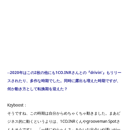
─2020年はこの2枚の他にも1CO.INRさんとの『drivin’』もリリー
スされたり、多作な時期でした。同時に露出も増えた時期ですが、
何か動き方として転換期を迎えた？
Kzyboost：
そうですね、この時期は自分からめちゃくちゃ動きました。まあビ
ジネス的に動くというよりは、1CO.INRくんやgrooveman Spotさ
んもそうですし、「一緒にやらへん？」みたいな出会いや誘いが一