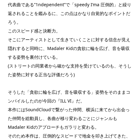
代表曲である”1ndependent”で「speedy I’ma 圧倒的」と繰り
返されることを鑑みるに、この点はかなり自覚的なポイントだ
ろう。
このスピード感と決断力。
そこにアーティストとして生きていくことに対する信念が見え
隠れすると同時に、Madaler Kidの貪欲に輪を広げ、音を吸収
する姿勢を裏付けている。
(ストリートの同業者から確かな支持を受けているのも、そうし
た姿勢に対する正当な評価だろう)
そうした「貪欲に輪を広げ、音を吸収する」姿勢をそのままコ
ンパイルしたのが今回の『ILL VI』だ。
本作にはSoundCloudで繋がった仲間、横浜に来てから出会っ
た仲間を総動員し、各曲が移り変わるごとにジャンルも
Madaler Kidのアプローチもガラリと変わる。
そのため本作は、圧倒的なスピードで地金を叩き上げてきた、