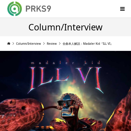
Column/Interview
Column/Interview
Review
全曲本人解説：Madaler Kid『ILL VI』