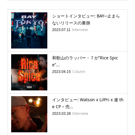
ショートインタビュー: BAY─止まら
ないリリースの裏側
Interview
2023.07.11
和歌山のラッパー・７が”Rice Spic
e”...
Column
2023.04.15
インタビュー: Watson x LilPri x 遼 th
e CP – 売...
Interview
2023.03.28