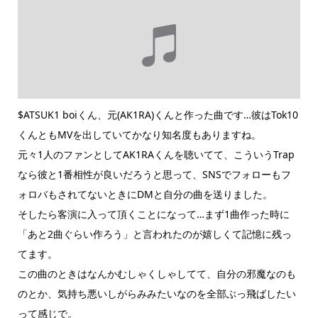
$ATSUK1 boiくん、元(AK1RA)くんと作った曲です…彼はTok10
くんともMVを出していてかなり知名度もありますね。
元々1人のファンとしてAK1RAくんを聴いてて、こういうTrap
なら彼と1番相性が良いだろうと思って、SNSでフォローもフ
ォロバもされてないときにDMと自分の曲を送りました。
そしたら客演に入って頂くことになって…まず1曲作った時に
「あと2曲ぐらい作ろう」と言われたのが嬉しくて記憶に残っ
てます。
この曲のときはなんかむしゃくしゃしてて、自分の邪魔なのも
のとか、気持ち悪いしがらみみたいなのを全部ぶっ飛ばしたい
って感じで。