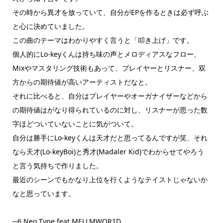
その時から異才を放っていて、自分がEPを作るときは必ず呼ぶ
と心に決めていました。
この曲のテーマはわかりやすく言うと「叩き上げ」です。
個人的にLo-keyくんは持ち味の声とメロディアスなフロー、
Mixやマスタリング技術もあって、プレイヤーとリスナー、双
方からの期待値が高いアーティストだなと。
それに比べると、自分はプレイヤーやオーガナイザーなどから
の期待値はがなり得られているのに対し、リスナーが思った数
字ほどついていないことに気がついて。
自分は勝手にLo-keyくんは天才だと思ってるんですが笑、それ
なら天才(Lo-keyBoi)と秀才(Madaler Kid)でわからせてやろう
と言う気持ちで作りました。
最近のシーンでもかなり上位を行くようなテイストじゃないか
なと思っています。
─6.Neo Type feat.MELLMWOR1D