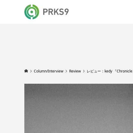
Column/Interview
Review
レビュー：kedy 『Chronic