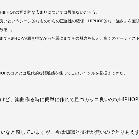
るHIPHOPの音楽的な広まりについては異論ないだろう。
いというシーン的なものからの正当性の確保、HIPHOP的な「強さ」を無
放感…。
でHIPHOPが届き得なかった層にまでその魅力を伝え、多くのアーティス
IPHOPのコアとは現代的な距離感を保ってこのジャンルを見据えてきた。
すけど、楽曲作る時に簡単に作れて且つカッコ良いのでHIPHOP
いいなと感じていますが、今は知識と技術が無いのでとりあえ