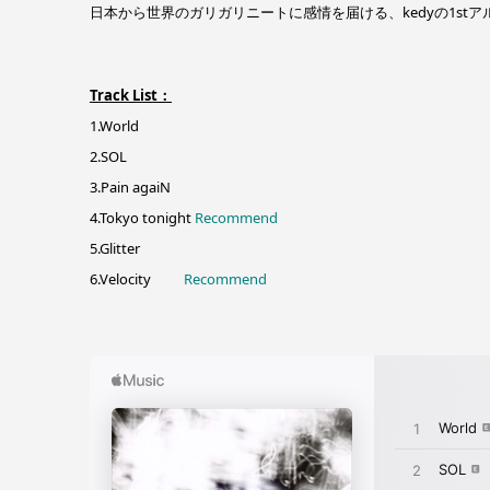
日本から世界のガリガリニートに感情を届ける、kedyの1stアル
Track List：
1.World
2.SOL
3.Pain agaiN
4.Tokyo tonight
Recommend
5.Glitter
6.Velocity
Recommend