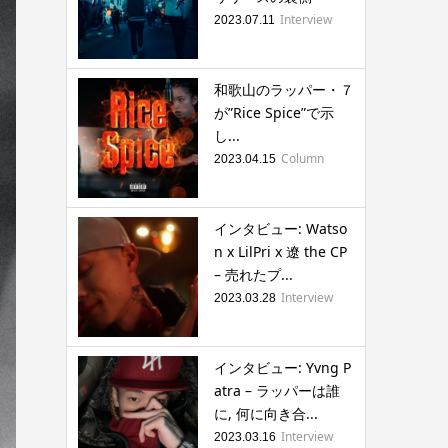
Interview
2023.07.11
和歌山のラッパー・７
が”Rice Spice”で示
し...
Column
2023.04.15
インタビュー: Watso
n x LilPri x 遼 the CP
– 売れたプ...
Interview
2023.03.28
インタビュー: Yvng P
atra – ラッパーは誰
に, 何に向き合...
Interview
2023.03.16