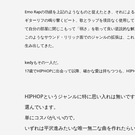
Emo Rapの功績を上記のようなものと捉えたとき、それによ
ギターリフの鳴り響くビート、歌とラップを境目なく使用して良
て自分の部屋に閉じこもって「弱さ」を歌って良い逆説的な解
このようなサウンド・リリック面でのジャンルの拡張は、これま
生み出してきた。
kedyもその一人だ。
17歳でHIPHOPに出会って以降、確かな愛は持ちつつも、H
HIPHOPというジャンルに特に思い入れは無いで
選んでいます。
単にコスパがいいので。
いずれは平沢進みたいな唯一無二な曲を作れたら