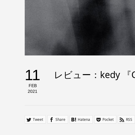
11
レビュー：kedy 『C
FEB
2021
Tweet
Share
Hatena
Pocket
RSS