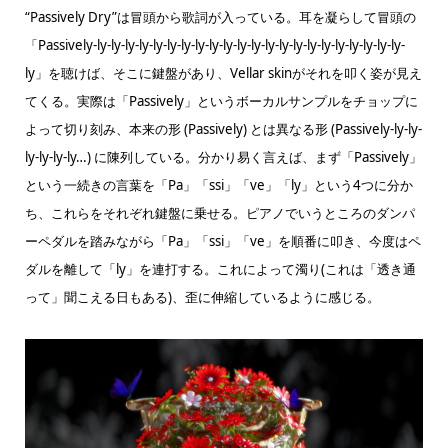
“Passively Dry”は冒頭から歌詞が入っている。耳を凝らして冒頭の
「Passively-ly-ly-ly-ly-ly-ly-ly-ly-ly-ly-ly-ly-ly-ly-ly-ly-ly-ly-ly-ly-ly-ly-
ly」を聴けば、そこに鍵盤があり、Vellar skinがそれを叩く姿が見え
てくる。実際は「Passively」というボーカルサンプルをチョップに
よって切り刻み、本来の形 (Passively) とは異なる形 (Passively-ly-ly-
ly-ly-ly-ly…) に陳列している。分かり易く言えば、まず「Passively」
という一続きの言葉を「Pa」「ssi」「ve」「ly」という4つに分か
ち、これらをそれぞれ鍵盤に乗せる。ピアノでいうところのダンパ
ーペダルを踏みながら「Pa」「ssi」「ve」を順番に叩き、今度はペ
ダルを離して「ly」を連打する。これによって濁り(これは「透き通
って」聞こえる日もある)、歪に伸縮しているように感じる。