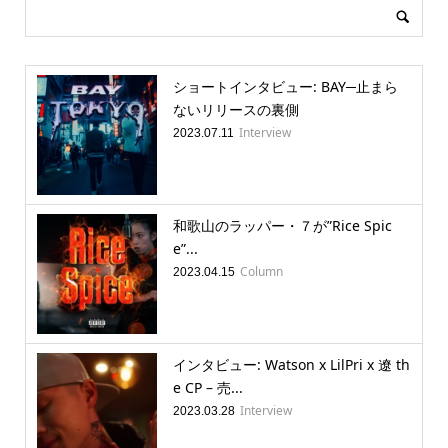
ショートインタビュー: BAY─止まら
ないリリースの裏側
Interview
2023.07.11
和歌山のラッパー・７が”Rice Spic
e”...
Column
2023.04.15
インタビュー: Watson x LilPri x 遼 th
e CP – 売...
Interview
2023.03.28