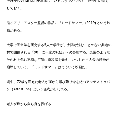
それからVellar skinが掌握しているもうひとつの力、感受性の話を
しておく。
鬼才アリ・アスター監督の作品に『ミッドサマー』(2019) という映
画がある。
大学で民俗学を研究する5人の学生が、太陽が沈むことのない奥地の
村で開催される「90年に一度の祝祭」への参加する。楽園のような
その村を包む不穏な空気に違和感を覚え、いつしか主人公の精神が
崩壊していく。『ミッドサマー』はそういう映画だ。
劇中、72歳を迎えた老人が崖から飛び降り命を絶つアッテストゥパ
ン（Ättestupa）という儀式が行われる。
老人が崖から自ら身を投げる