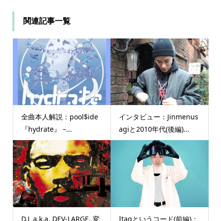
関連記事一覧
全曲本人解説：pool$ide
インタビュー：Jinmenus
『hydrate』 –...
agiと2010年代(後編)...
D.L a.k.a. DEV-LARGE, 変
Itaqというコード(前編)：