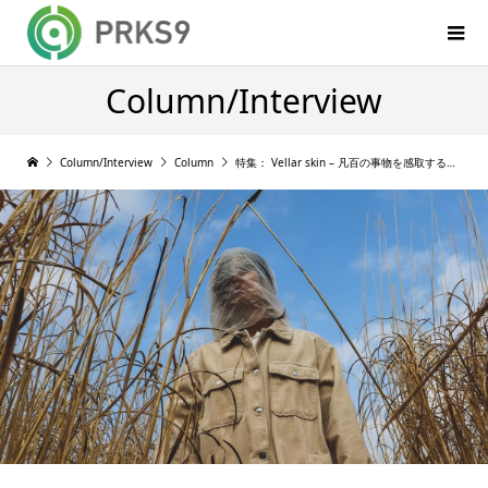
Column/Interview
Column/Interview
Column
特集： Vellar skin – 凡百の事物を感取する少年が、それを音へ昇華するまで by kozukario