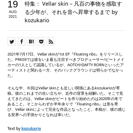
19
特集： Vellar skin – 凡百の事物を感取す
る少年が、それを音へ昇華するまで by
AUG
2021
kozukario
2021年7月17日、Vellar skinが1st EP『Floating ribs』をリリースし
た。PRKS9では彼をいま最も注目すべきプロデューサー/ビートメイ
カーの1人として認識しているが、AOTOやDAFTY RORNといったア
ーティストと関わる一方、そのバックグラウンドは明らかでなかっ
た。
そんな中、今回はVellar skinとも近しい関係にあるkozukarioが寄
稿。彼のこれまでの生い立ちや、近作の背景を紐解いた。そこで見
えてきたのは、Vellar skinがビートを作り始めたのは2020年の冬で
あること。そこからわずか半年余りで『Floating ribs』は形を帯
び、Vellar skinによって完全な作品となったこと。本稿が、彼の感じ
る世界への手掛かりとなれば幸いだ。
Text by
kozukario