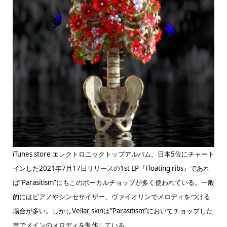
iTunes store エレクトロニックトップアルバム、日本5位にチャート
インした2021年7月17日リリースの1st EP『Floating ribs』であれ
ば”Parasitism”にもこのボーカルチョップが多く使われている。一般
的にはピアノやシンセサイザー、ヴァイオリンでメロディをつける
場合が多い。しかしVellar skinは”Parasitism”においてチョップした
声でメインのメロディを制作している。