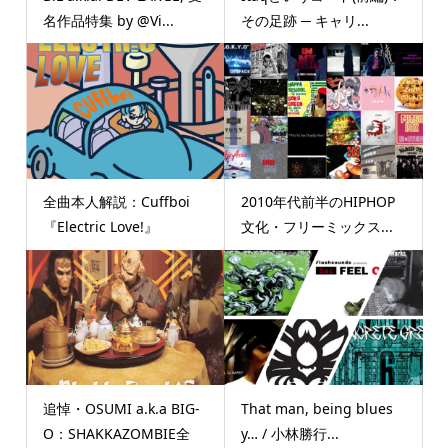
名作品特集 by @Vi...
その足跡 ─ キャリ...
全曲本人解説：Cuffboi
2010年代前半のHIPHOP
『Electric Love!』
文化・フリーミックス...
追悼・OSUMI a.k.a BIG-
That man, being blues
O：SHAKKAZOMBIE全
y… / 小林勝行...