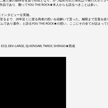
R DIE』は二重三重の期待を背負う存在となり、かつ込められた弾丸は17発の大ボリュ
であり、翻ってYOU THE ROCK★本人からも語るべきことは多い。
CK★にインタビューを実施。
に至るまで、20年近くに渡る両者の想いを紐解いて貰った。極限まで言葉を絞
バムであり遺作」と語るYOU THE ROCK★の想い。ここにその全てが詰まって
 DEV-LARGE, DJ KENSAW, TWIGY, SHINGO★西成