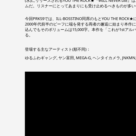
(水)にリリースされるYOU THE ROCK★『WILL NEVE
ムだ。リスナーにとってあまりにも受け止めるべきものが多い作品
今回PRKS9では、ILL-BOSSTINO同席のもとYOU THE RO
2000年代前半のビーフに端を発する両者の邂逅に始まり本作
込んでもそのボリュームは15,000字。本作を「これが1stアル
る。
登場する主なアーティスト(順不同)：
ゆるふわギャング, ヤン富田, MEGA-G, ヘンタイカメラ, JNKMN, ECD,