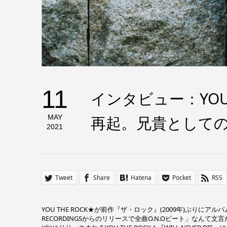
11
インタビュー：YOU TH
再起。兄貴として
MAY
2021
Tweet
Share
Hatena
Pocket
RSS
YOU THE ROCK★が前作『ザ・ロック』(2009年)ぶりにア
RECORDINGSからのリリースで全曲O.N.Oビート」なんて