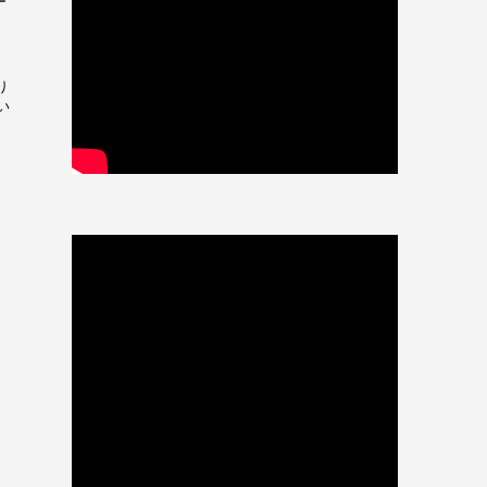
ー
り
い