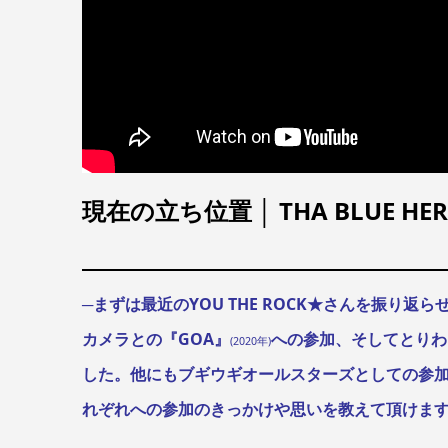
現在の立ち位置 │ THA BLUE 
─まずは最近のYOU THE ROCK★さんを振り返
カメラとの『GOA』
への参加、そしてとりわけMEG
(2020年)
した。
他にもブギウギオールスターズとしての参
れぞれへの参加のきっかけや思いを教えて頂けま