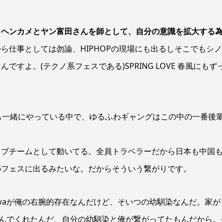
まヘンカメとヤン富田さんを師として、自分の意識を拡大する
ら仕事としては勿論、HIPHOPの現場にも出るしそこでもシ
すよ。(テクノ系フェスである)SPRING LOVE 春風にもず
ONとも一緒にやっている中で、ゆるふわギャングはこの中の一番後
ィブチームとして動いてる。全員トラベラーだから日本も中国も
のフェスに出るみたいな。だからそういう繋がりです。
rasawaが俺の右腕的存在なんだけど、そいつの幼馴染なんだ。家が
凄く喜んでくれたんだ、自分の幼馴染と俺が繋がってたもんだから。