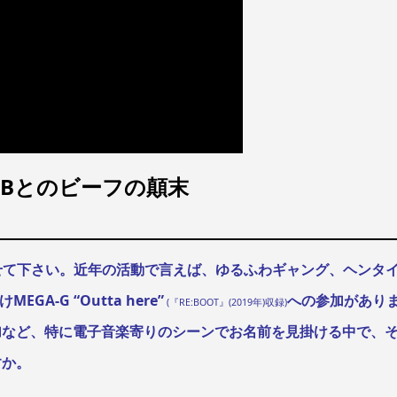
HERBとのビーフの顛末
らせて下さい。
近年の活動で言えば、ゆるふわギャング、ヘンタ
A-G “Outta here”
への参加があり
(『RE:BOOT』(2019年)収録)
加など、特に電子音楽寄りのシーンでお名前を見掛ける中で、
すか。