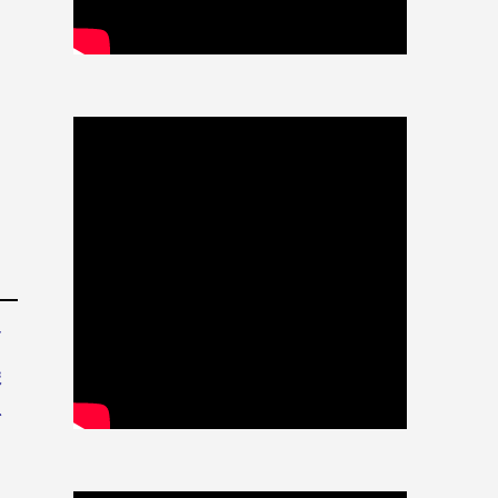
イ
ま
そ