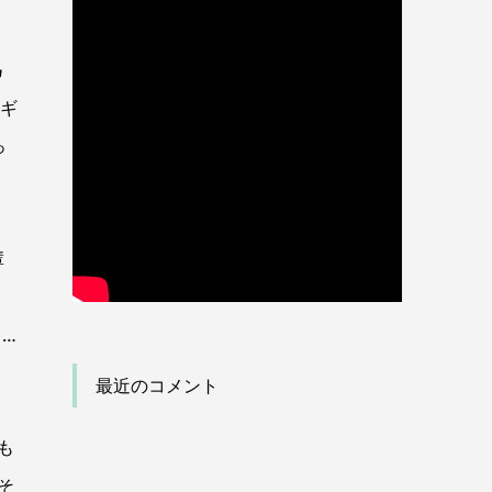
為
ノギ
っ
輩
…
最近のコメント
も
そ