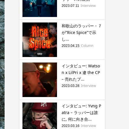
Interview
2023.07.11
和歌山のラッパー・７
が”Rice Spice”で示
し...
Column
2023.04.15
インタビュー: Watso
n x LilPri x 遼 the CP
– 売れたプ...
Interview
2023.03.28
インタビュー: Yvng P
atra – ラッパーは誰
に, 何に向き合...
Interview
2023.03.16