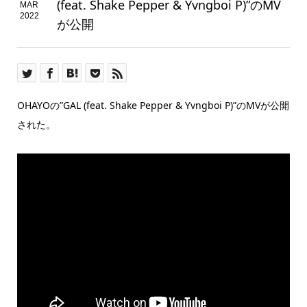
(feat. Shake Pepper & Yvngboi P)”のMV
MAR
2022
が公開
OHAYOの”GAL (feat. Shake Pepper & Yvngboi P)”のMVが公開
された。