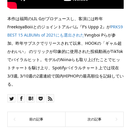
本作は福岡のLIL Gがプロデュースし、客演には昨年
FreekoyaBoiiiとのジョイントアルバム『F’s Uppp 2』が
PRKS9
BEST 15 ALBUMs of 2021にも選出された
Yvngboi Pらが参
加。昨年サブスクでリリースされて以来、HOOKの「ギャル超
かわいい」 のリリックが印象的に使用された投稿動画がTikTok
でバイラルヒット。モデルのNiinaらも取り上げたことでヒッ
トチャートを駆け上り、Spotifyバイラルチャート上では現在
3/3週, 3/10週の2週連続で国内HIPHOPの最高順位を記録してい
る。