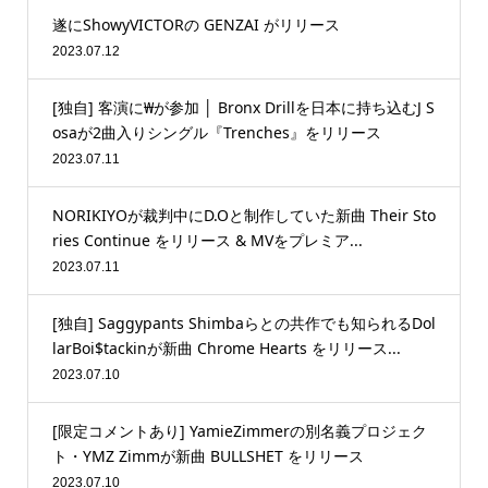
遂にShowyVICTORの GENZAI がリリース
2023.07.12
[独自] 客演に₩が参加 │ Bronx Drillを日本に持ち込むJ S
osaが2曲入りシングル『Trenches』をリリース
2023.07.11
NORIKIYOが裁判中にD.Oと制作していた新曲 Their Sto
ries Continue をリリース & MVをプレミア...
2023.07.11
[独自] Saggypants Shimbaらとの共作でも知られるDol
larBoi$tackinが新曲 Chrome Hearts をリリース...
2023.07.10
[限定コメントあり] YamieZimmerの別名義プロジェク
ト・YMZ Zimmが新曲 BULLSHET をリリース
2023.07.10