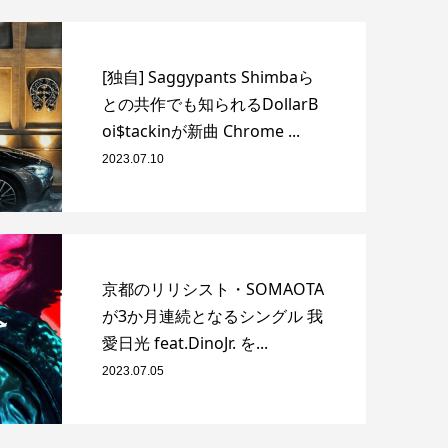
[独自] Saggypants Shimbaら
との共作でも知られるDollarB
oi$tackinが新曲 Chrome ...
2023.07.10
京都のリリシスト・SOMAOTA
が3か月連続となるシングル 我
愛日光 feat.DinoJr. を...
2023.07.05