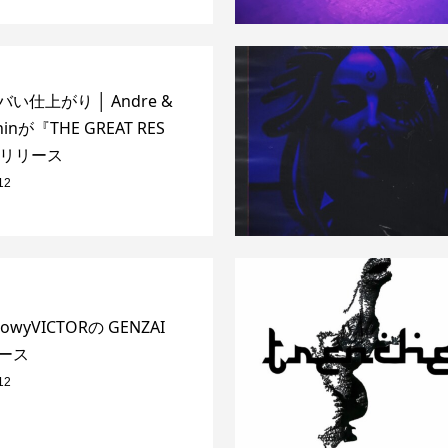
い仕上がり │ Andre &
phinが『THE GREAT RES
をリリース
12
wyVICTORの GENZAI
ース
12