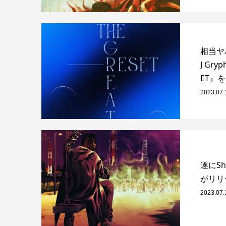
相当ヤバ
J Gry
ET』
2023.07.
遂にSho
がリリ
2023.07.