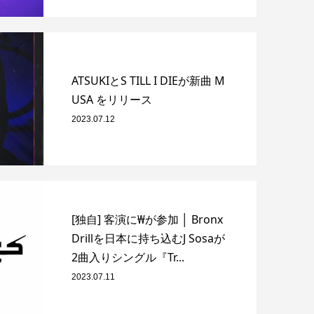
ATSUKIとS TILL I DIEが新曲 M
USA をリリース
2023.07.12
[独自] 客演に₩が参加 │ Bronx
Drillを日本に持ち込むJ Sosaが
2曲入りシングル『Tr...
2023.07.11