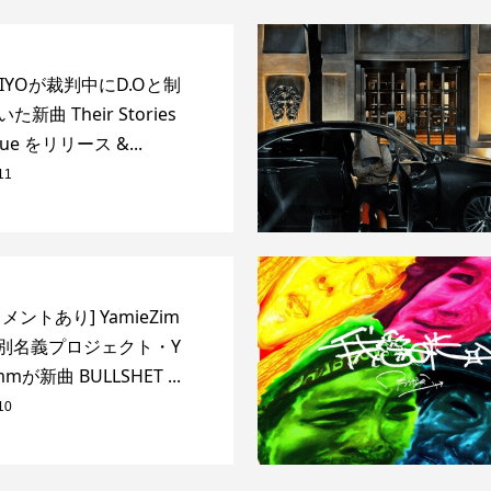
KIYOが裁判中にD.Oと制
新曲 Their Stories
nue をリリース &...
11
メントあり] YamieZim
の別名義プロジェクト・Y
mmが新曲 BULLSHET ...
10