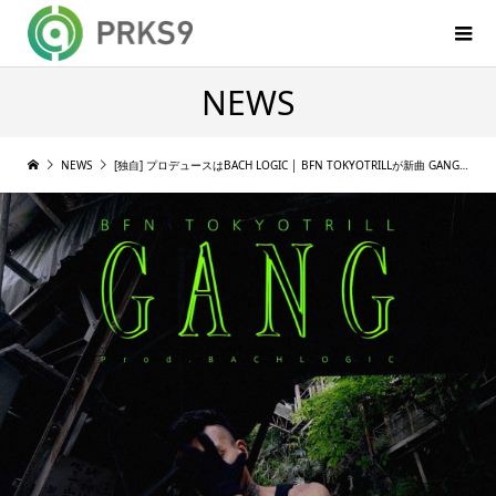
NEWS
NEWS
[独自] プロデュースはBACH LOGIC │ BFN TOKYOTRILLが新曲 GANG のMVを公開