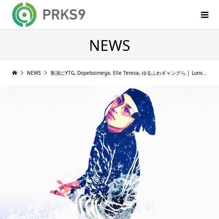
NEWS
NEWS
客演にYTG, Dopeboimega, Elle Teresa, ゆるふわギャングら │ Lunv Loyalがアルバム『SHIBUKI』をリリース