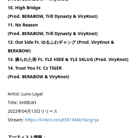
10. High Bridge
(Prod. BERABOW, Trill Dynasty & ViryKnot)
11. No Reason
(Prod. BERABOW, Trill Dynasty & ViryKnot)
12. Out Side Ft. ゆるふわギャング (Prod. ViryKnot &
BERABOW)
13. 操られた街 Ft. YLE HIDE & YLE SKLUG (Prod. ViryKnot)
14. Trust You Ft. Cz TIGER
(Prod. BERABOW & ViryKnot)
Artist: Lunv Loyal
Title: SHIBUKI
2022年04月13日リリース
Stream:
https://linkco.re/u65R1MAb?lang=ja
アーティスト情報：