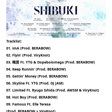
Tracklist:
01. imA (Prod. BERABOW)
02. Flyin’ (Prod. ViryKnot)
03. 職質 Ft. YTG & Dopeboiomega (Prod. BERABOW)
04. Keep Runnin’ (Prod. BERABOW)
05. Gettin’ Money (Prod. BERABOW)
06. Skyline Ft. YTG (Prod. DJ JAM)
07. Limited Ft. Ryugo Ishida (Prod. AWSM & ViryKnot)
08. Hot Boy (Prod. BERABOW)
09. Famous Ft. Elle Teresa
(Prod. BERABOW × ViryKnot)