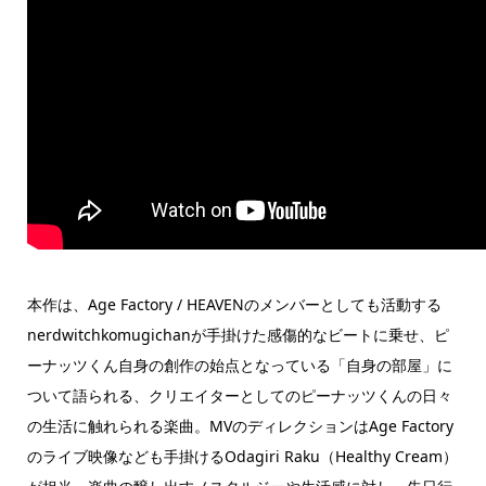
本作は、Age Factory / HEAVENのメンバーとしても活動する
nerdwitchkomugichanが手掛けた感傷的なビートに乗せ、ピ
ーナッツくん自身の創作の始点となっている「自身の部屋」に
ついて語られる、クリエイターとしてのピーナッツくんの日々
の生活に触れられる楽曲。MVのディレクションはAge Factory
のライブ映像なども手掛けるOdagiri Raku（Healthy Cream）