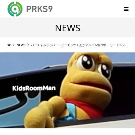
NEWS
NEWS
バーチャルラッパー・ピーナッツくんがアルバム制作中 │ リードシングル KidsRoomMan のMVを公開