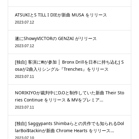
ATSUKIとS TILL I DIEが新曲 MUSA をリリース
2023.07.12
遂にShowyVICTORの GENZAI がリリース
2023.07.12
[独自] 客演に₩が参加 │ Bronx Drillを日本に持ち込むJ S
osaが2曲入りシングル『Trenches』をリリース
2023.07.11
NORIKIYOが裁判中にD.Oと制作していた新曲 Their Sto
ries Continue をリリース & MVをプレミア...
2023.07.11
[独自] Saggypants Shimbaらとの共作でも知られるDol
larBoi$tackinが新曲 Chrome Hearts をリリース...
2023.07.10