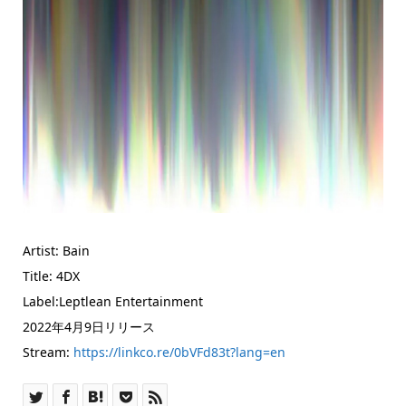
Artist: Bain
Title: 4DX
Label:Leptlean Entertainment
2022年4月9日リリース
Stream:
https://linkco.re/0bVFd83t?lang=en