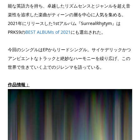
能な英語力を持ち、卓越したリズムセンスとジャンルを超え音
楽性を追求した楽曲がティーンの層を中心に人気を集める。
2021年にリリースした1stアルバム『SurrealRhytym』は
PRKS9の
BEST ALBUMs of 2021
にも選出された。
今回のシングルはEPからリードシングル。サイケデリックかつ
アンビエントなトラックと絶妙なハーモニーを繰り広げ、この
世界で生きていく上でのジレンマを語っている。
作品情報：