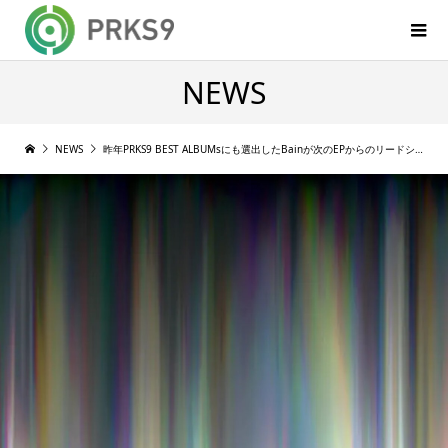
NEWS
NEWS
昨年PRKS9 BEST ALBUMsにも選出したBainが次のEPからのリードシングル 4DX をリリース