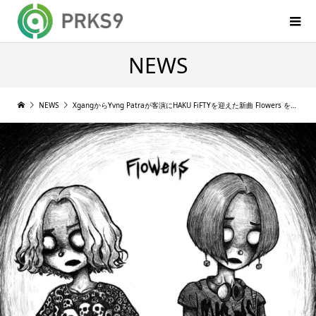
NEWS
NEWS
XgangからYvng Patraが客演にHAKU FiFTYを迎えた新曲 Flowers をリリース [2022/02/12]