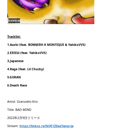
Tracklist:
1.Asobi (feat. BOW$ERH K MONTIQUE & YahikoVVS)
2.EEEEiii (feat. YahikoVVS)
3.Japanese
4.Rage (feat. Lil Chucky)
5.GOKAN
6.Death Race
Artist: Granzotto Kris
Title: BAD MIND
2022年2月9日リリース
Stream:
https://linkco.re/NQE1Z0xa?lang=ja