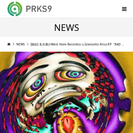
NEWS
NEWS
[独自] 名古屋のWest Homi RecordsからGranzotto KrisがEP『BAD MIND』をリリース │ 客演にBOW$ERH K MONTIQUE, YahikoVVS, Lil Chucky [2022/02/09]