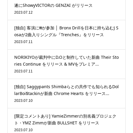
遂にShowyVICTORの GENZAI がリリース
2023.07.12
[独自] 客演に₩が参加 │ Bronx Drillを日本に持ち込むJ S
osaが2曲入りシングル『Trenches』をリリース
2023.07.11
NORIKIYOが裁判中にD.Oと制作していた新曲 Their Sto
ries Continue をリリース & MVをプレミア...
2023.07.11
[独自] Saggypants Shimbaらとの共作でも知られるDol
larBoi$tackinが新曲 Chrome Hearts をリリース...
2023.07.10
[限定コメントあり] YamieZimmerの別名義プロジェク
ト・YMZ Zimmが新曲 BULLSHET をリリース
2023.07.10