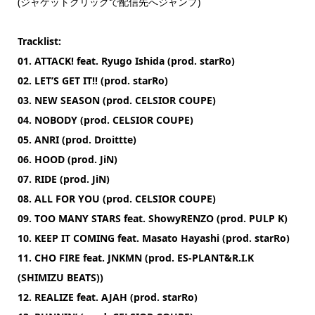
(ジャケットクリックで配信先へジャンプ)
Tracklist:
01. ATTACK! feat. Ryugo Ishida (prod. starRo)
02. LET’S GET IT!! (prod. starRo)
03. NEW SEASON (prod. CELSIOR COUPE)
04. NOBODY (prod. CELSIOR COUPE)
05. ANRI (prod. Droittte)
06. HOOD (prod. JiN)
07. RIDE (prod. JiN)
08. ALL FOR YOU (prod. CELSIOR COUPE)
09. TOO MANY STARS feat. ShowyRENZO (prod. PULP K)
10. KEEP IT COMING feat. Masato Hayashi (prod. starRo)
11. CHO FIRE feat. JNKMN (prod. ES-PLANT&R.I.K
(SHIMIZU BEATS))
12. REALIZE feat. AJAH (prod. starRo)