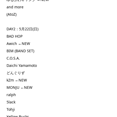
and more
(AtoZ)
DAY2：5月22日(日)
BAD HOP
Awich ←NEW
BIM (BAND SET)
C.O.S.A.
Daichi Yamamoto
どんぐりず
kZm ←NEW
MONJU ←NEW
ralph
5lack
Tohji
¥ellow Bucks