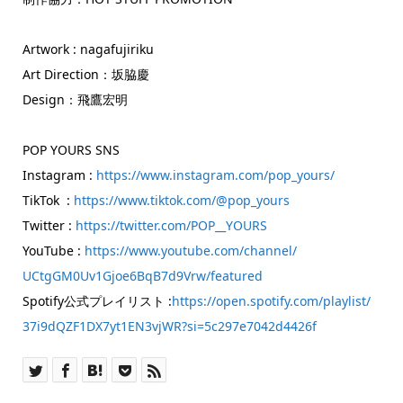
Artwork : nagafujiriku
Art Direction：坂脇慶
Design：飛鷹宏明
POP YOURS SNS
Instagram :
https://www.instagram.com/pop_
yours/
TikTok :
https://www.tiktok.com/@pop_
yours
Twitter :
https://twitter.com/POP__YOURS
YouTube :
https://www.youtube.com/
channel/
UCtgGM0Uv1Gjoe6BqB7d9Vrw/
featured
Spotify公式プレイリスト :
https://open.spotify.com/
playlist/
37i9dQZF1DX7yt1EN3vjWR?si=
5c297e7042d4426f