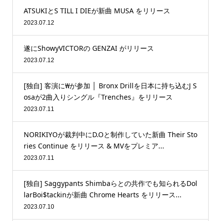
ATSUKIとS TILL I DIEが新曲 MUSA をリリース
2023.07.12
遂にShowyVICTORの GENZAI がリリース
2023.07.12
[独自] 客演に₩が参加 │ Bronx Drillを日本に持ち込むJ S
osaが2曲入りシングル『Trenches』をリリース
2023.07.11
NORIKIYOが裁判中にD.Oと制作していた新曲 Their Sto
ries Continue をリリース & MVをプレミア...
2023.07.11
[独自] Saggypants Shimbaらとの共作でも知られるDol
larBoi$tackinが新曲 Chrome Hearts をリリース...
2023.07.10