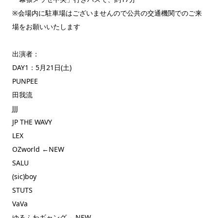
※
会場内に駐車場はございませんので公共の交通機関でのご来
場をお
願いいたします
出演者：
DAY1：5月21日(土)
PUNPEE
田我流
JJJ
JP THE WAVY
LEX
OZworld ←NEW
SALU
(sic)boy
STUTS
VaVa
ゆるふわギャング ←NEW