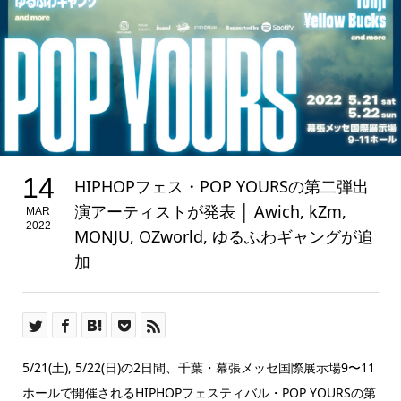
14
HIPHOPフェス・POP YOURSの第二弾出
演アーティストが発表 │ Awich, kZm,
MAR
2022
MONJU, OZworld, ゆるふわギャングが追
加
5/21(土), 5/22(日)の2日間、千葉・
幕張メッセ国際展示場9〜
11
ホールで開催されるHIPHOPフェスティバ
ル・POP YOURSの第