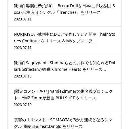
[独自] 客演に₩が参加 │ Bronx Drillを日本に持ち込むJ S
osaが2曲入りシングル『Trenches』をリリース
2023.07.11
NORIKIYOが裁判中にD.Oと制作していた新曲 Their Sto
ries Continue をリリース & MVをプレミア...
2023.07.11
[独自] Saggypants Shimbaらとの共作でも知られるDol
larBoi$tackinが新曲 Chrome Hearts をリリース...
2023.07.10
[限定コメントあり] YamieZimmerの別名義プロジェク
ト・YMZ Zimmが新曲 BULLSHET をリリース
2023.07.10
京都のリリシスト・SOMAOTAが3か月連続となるシン
グル 我愛日光 feat.DinoJr. をリリース