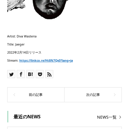
Artist: Diva Wasteria
Title: Jaeger
2022年2月14日リリース
Stream:
https://linkco.re/Ht8N7Qs0?lang=ja
最近のNEWS
NEWS一覧