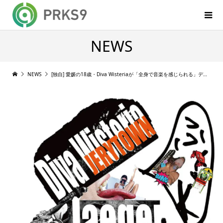
NEWS
NEWS
[独自] 愛媛の18歳・Diva Wisteriaが「全身で音楽を感じられる」デビューシングル Jaeger をリリース [2022/02/14]