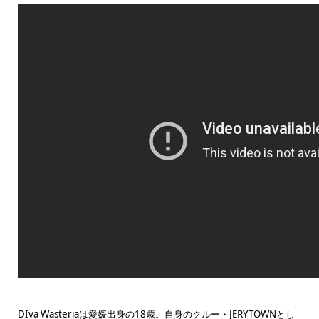
DIva Wasteriaは愛媛出身の18歳。自身のクルー・JERYTOWNとし