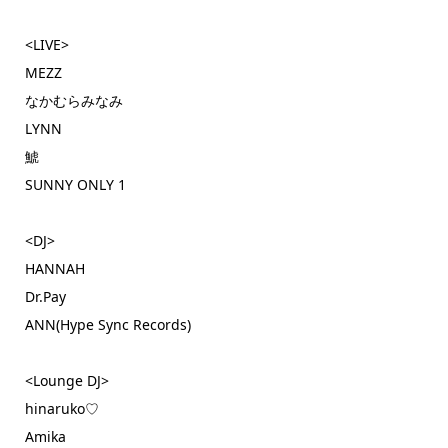
<LIVE>
MEZZ
なかむらみなみ
LYNN
鯱
SUNNY ONLY 1
<DJ>
HANNAH
Dr.Pay
ANN(Hype Sync Records)
<Lounge DJ>
hinaruko♡
Amika