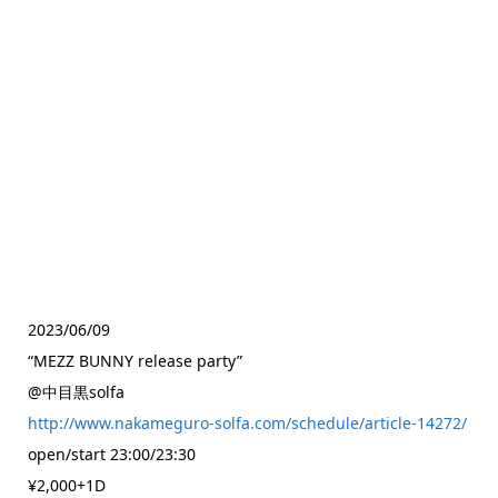
2023/06/09
“MEZZ BUNNY release party”
@中目黒solfa
http://www.nakameguro-solfa.com/schedule/article-14272/
open/start 23:00/23:30
¥2,000+1D