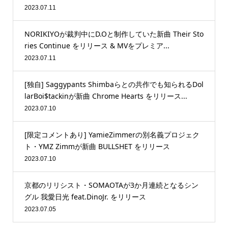
2023.07.11
NORIKIYOが裁判中にD.Oと制作していた新曲 Their Sto
ries Continue をリリース & MVをプレミア...
2023.07.11
[独自] Saggypants Shimbaらとの共作でも知られるDol
larBoi$tackinが新曲 Chrome Hearts をリリース...
2023.07.10
[限定コメントあり] YamieZimmerの別名義プロジェク
ト・YMZ Zimmが新曲 BULLSHET をリリース
2023.07.10
京都のリリシスト・SOMAOTAが3か月連続となるシン
グル 我愛日光 feat.DinoJr. をリリース
2023.07.05