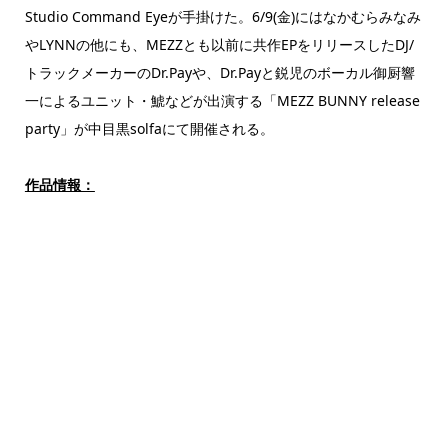
Studio Command Eyeが手掛けた。6/9(金)にはなかむらみなみ
やLYNNの他にも、MEZZとも以前に共作EPをリリースしたDJ/
トラックメーカーのDr.Payや、Dr.Payと鋭児のボーカル御厨響
一によるユニット・鯱などが出演する「MEZZ BUNNY release
party」が中目黒solfaにて開催される。
作品情報：