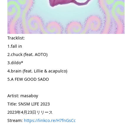
Tracklist:
1.fall in
2.chuck (feat. AOTO)
3.dildo*
4.brain (feat. Lillie & acapulco)
5.A FEW GOOD SADO
Artist: masaboy
Title: SNSM LIFE 2023
2023年4月23日リリース
Stream:
https://linkco.re/H7fnGsCc