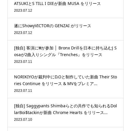
ATSUKIとS TILL I DIEが新曲 MUSA をリリース
2023.07.12
遂にShowyVICTORの GENZAI がリリース
2023.07.12
[独自] 客演に₩が参加 │ Bronx Drillを日本に持ち込むJ S
osaが2曲入りシングル『Trenches』をリリース
2023.07.11
NORIKIYOが裁判中にD.Oと制作していた新曲 Their Sto
ries Continue をリリース & MVをプレミア...
2023.07.11
[独自] Saggypants Shimbaらとの共作でも知られるDol
larBoi$tackinが新曲 Chrome Hearts をリリース...
2023.07.10