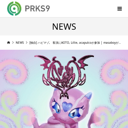
NEWS
NEWS
[独自] ハピマゾ, 客演にAOTO, Lillie, acapulcoが参加 │ masaboyがEP『SNSM LIFE 2023』をリリース