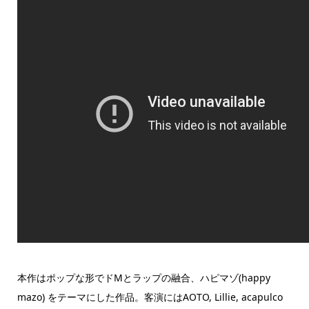
本作はポップな形でドMとラップの融合、ハピマゾ(happy
mazo) をテーマにした作品。客演にはAOTO, Lillie, acapulco