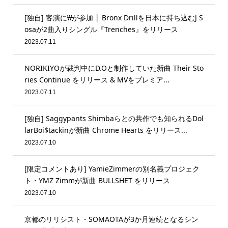
[独自] 客演に₩が参加 │ Bronx Drillを日本に持ち込むJ S
osaが2曲入りシングル『Trenches』をリリース
2023.07.11
NORIKIYOが裁判中にD.Oと制作していた新曲 Their Sto
ries Continue をリリース & MVをプレミア...
2023.07.11
[独自] Saggypants Shimbaらとの共作でも知られるDol
larBoi$tackinが新曲 Chrome Hearts をリリース...
2023.07.10
[限定コメントあり] YamieZimmerの別名義プロジェク
ト・YMZ Zimmが新曲 BULLSHET をリリース
2023.07.10
京都のリリシスト・SOMAOTAが3か月連続となるシン