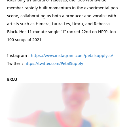
member rapidly built momentum in the experimental pop
scene, collaborating as both a producer and vocalist with
artists such as Himera, Laura Les, Umru, and Rebecca
Black. Her 11-minute single “1” ranked 22nd on NPR’s top
100 songs of 2021.
Instagram：
https://www.instagram.com/petalsupplyco/
Twitter：
https://twitter.com/PetalSupply
E.O.U