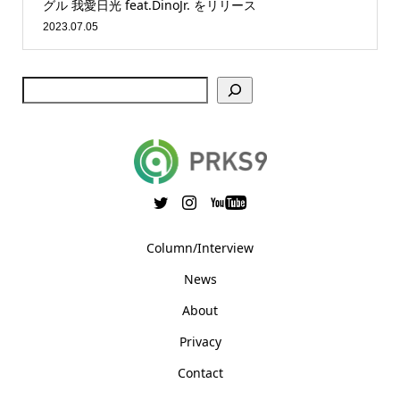
グル 我愛日光 feat.DinoJr. をリリース
2023.07.05
Column/Interview
News
About
Privacy
Contact