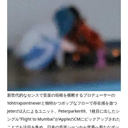
新世代的なセンスで音楽の垣根を横断するプロデューサーの
Yohtrixpointneverと独特かつポップなフローで存在感を放つ
Jeterの2人によるユニット、Peterparker69。1枚目に出したシ
ングル”Flight to Mumbai”がAppleのCMにピックアップされた
ことでも注目を集め、日本の音楽シーンから世界へ新たなポッ