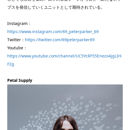
プスを発信していくユニットとして期待されている。
Instagram：
https://www.instagram.com/69_peterparker_69
Twitter：
https://twitter.com/69peterparker69
Youtube：
https://www.youtube.com/channel/UC5YcRF55Enezo4jgLIH-
F2g
Petal Supply