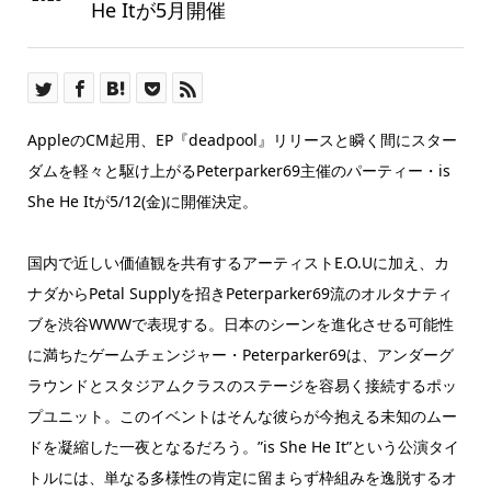
He Itが5月開催
AppleのCM起用、EP『deadpool』リリースと瞬く間にスター
ダムを軽々と駆け上がるPeterparker69主催のパーティー・is
She He Itが5/12(金)に開催決定。
国内で近しい価値観を共有するアーティストE.O.Uに加え、カ
ナダからPetal Supplyを招きPeterparker69流のオルタナティ
ブを渋谷WWWで表現する。日本のシーンを進化させる可能性
に満ちたゲームチェンジャー・Peterparker69は、アンダーグ
ラウンドとスタジアムクラスのステージを容易く接続するポッ
プユニット。このイベントはそんな彼らが今抱える未知のムー
ドを凝縮した一夜となるだろう。”is She He It”という公演タイ
トルには、単なる多様性の肯定に留まらず枠組みを逸脱するオ