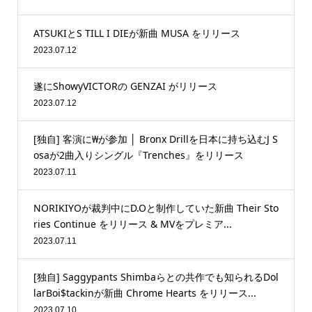
ATSUKIとS TILL I DIEが新曲 MUSA をリリース
2023.07.12
遂にShowyVICTORの GENZAI がリリース
2023.07.12
[独自] 客演に₩が参加 │ Bronx Drillを日本に持ち込むJ S
osaが2曲入りシングル『Trenches』をリリース
2023.07.11
NORIKIYOが裁判中にD.Oと制作していた新曲 Their Sto
ries Continue をリリース & MVをプレミア...
2023.07.11
[独自] Saggypants Shimbaらとの共作でも知られるDol
larBoi$tackinが新曲 Chrome Hearts をリリース...
2023.07.10