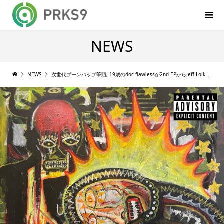
NEWS
NEWS
次世代ブーンバップ筆頭, 19歳のdoc flawlessが2nd EPからJeff Loikとのリード曲 phantom をリリース