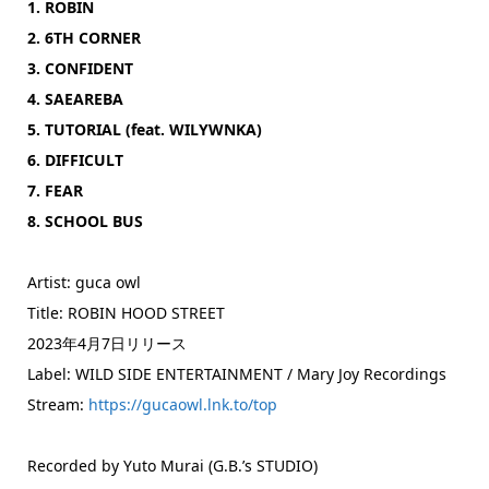
1. ROBIN
2. 6TH CORNER
3. CONFIDENT
4. SAEAREBA
5. TUTORIAL (feat. WILYWNKA)
6. DIFFICULT
7. FEAR
8. SCHOOL BUS
Artist: guca owl
Title: ROBIN HOOD STREET
2023年4月7日リリース
Label: WILD SIDE ENTERTAINMENT / Mary Joy Recordings
Stream:
https://gucaowl.lnk.to/top
Recorded by Yuto Murai (G.B.’s STUDIO)