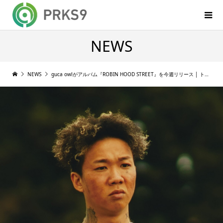
NEWS
NEWS
guca owlがアルバム『ROBIN HOOD STREET』を今週リリース │ トレーラー, トラックリスト公開