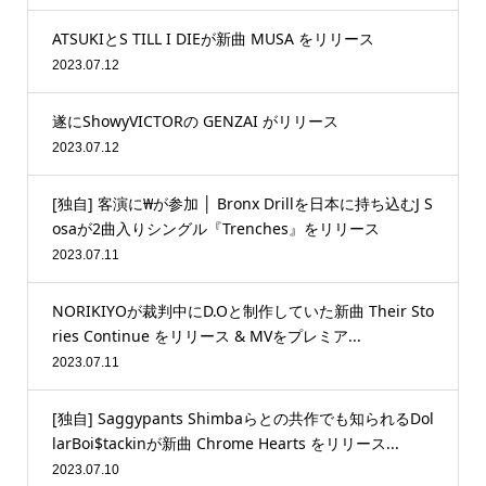
ATSUKIとS TILL I DIEが新曲 MUSA をリリース
2023.07.12
遂にShowyVICTORの GENZAI がリリース
2023.07.12
[独自] 客演に₩が参加 │ Bronx Drillを日本に持ち込むJ S
osaが2曲入りシングル『Trenches』をリリース
2023.07.11
NORIKIYOが裁判中にD.Oと制作していた新曲 Their Sto
ries Continue をリリース & MVをプレミア...
2023.07.11
[独自] Saggypants Shimbaらとの共作でも知られるDol
larBoi$tackinが新曲 Chrome Hearts をリリース...
2023.07.10