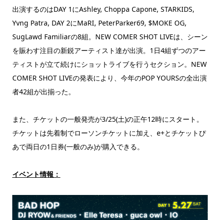
出演するのはDAY 1にAshley, Choppa Capone, STARKIDS,
Yvng Patra, DAY 2にMaRI, PeterParker69, $MOKE OG,
SugLawd Familiarの8組。NEW COMER SHOT LIVEは、シーン
を賑わす注目の新鋭アーティスト達が出演。
1日4組ずつのアー
ティストが立て続けにショットライブを行うセクション。NEW
COMER SHOT LIVEの発表により、今年のPOP YOURSの全出演
者42組が出揃った。
また、チケットの一般発売が3/25(土)
の正午12時にスタート。
チケットは先着制でローソンチケットに
加え、e+とチケットぴ
あで両日の1日券(一般のみ)が購入でき
る。
イベント情報：