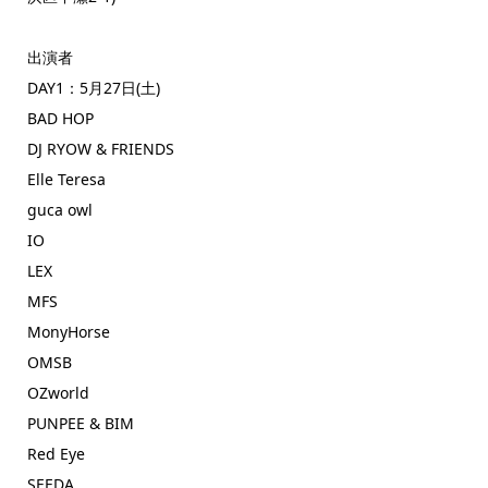
出演者
DAY1：5月27日(土)
BAD HOP
DJ RYOW & FRIENDS
Elle Teresa
guca owl
IO
LEX
MFS
MonyHorse
OMSB
OZworld
PUNPEE & BIM
Red Eye
SEEDA