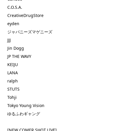
C.O.S.A.
CreativeDrugStore
eyden
ジャパニーズマゲニーズ
JJJ
Jin Dogg
JP THE WAVY
KEIJU
LANA
ralph
STUTS
Tohji
Tokyo Young Vision
ゆるふわギャング
[NEW COMER SHOT LIVE]