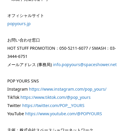
オフィシャルサイト
popyours.jp
お問い合わせ窓口
HOT STUFF PROMOTION：050-5211-6077 / SMASH：03-
3444-6751
メールアドレス (事務局)
info.popyours@spaceshower.net
POP YOURS SNS
Instagram
https://www.instagram.com/pop_
yours/
TikTok
https://www.tiktok.com/@pop_
yours
Twitter
https://twitter.com/POP__YOURS
YouTube
https://www.youtube.com/@
POPYOURS
主催：株式会社スペースシャワーネットワーク