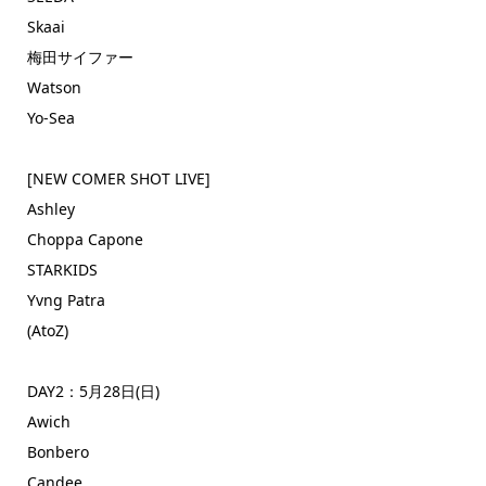
Skaai
梅田サイファー
Watson
Yo-Sea
[NEW COMER SHOT LIVE]
Ashley
Choppa Capone
STARKIDS
Yvng Patra
(AtoZ)
DAY2：5月28日(日)
Awich
Bonbero
Candee