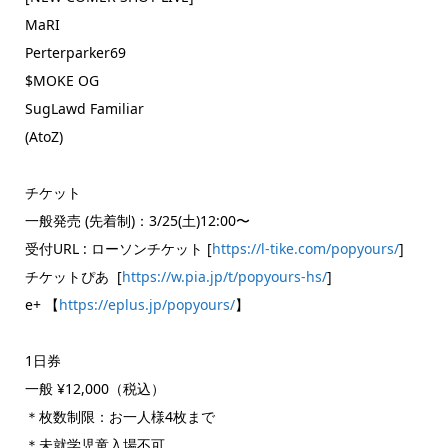
MaRI
Perterparker69
$MOKE OG
SugLawd Familiar
(AtoZ)
チケット
一般発売 (先着制)：3/25(土)12:00〜
受付URL : ローソンチケット [
https://l-tike.com/popyours/
]
チケットぴあ [
https://w.pia.jp/t/popyours-
hs/
]
e+ 【
https://eplus.jp/popyours/
】
1日券
一般 ¥12,000（税込）
＊枚数制限：お一人様4枚まで
＊未就学児童入場不可