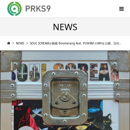
NEWS
NEWS
SOUL SCREAMが新曲 Boomerang feat. PUSHIM のMVを公開、日付変わって明日デジタルリリース