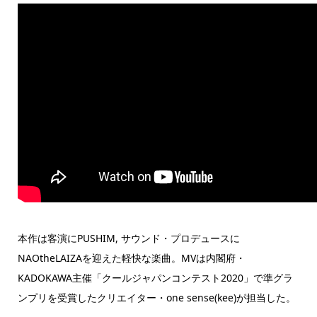
本作は客演にPUSHIM, サウンド・プロデュースに
NAOtheLAIZAを迎えた軽快な楽曲。MVは内閣府・
KADOKAWA主催「クールジャパンコンテスト2020」で準グラ
ンプリを受賞したクリエイター・one sense(kee)が担当した。