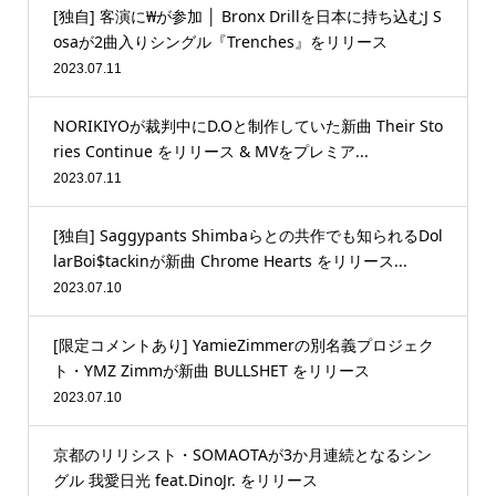
[独自] 客演に₩が参加 │ Bronx Drillを日本に持ち込むJ S
osaが2曲入りシングル『Trenches』をリリース
2023.07.11
NORIKIYOが裁判中にD.Oと制作していた新曲 Their Sto
ries Continue をリリース & MVをプレミア...
2023.07.11
[独自] Saggypants Shimbaらとの共作でも知られるDol
larBoi$tackinが新曲 Chrome Hearts をリリース...
2023.07.10
[限定コメントあり] YamieZimmerの別名義プロジェク
ト・YMZ Zimmが新曲 BULLSHET をリリース
2023.07.10
京都のリリシスト・SOMAOTAが3か月連続となるシン
グル 我愛日光 feat.DinoJr. をリリース