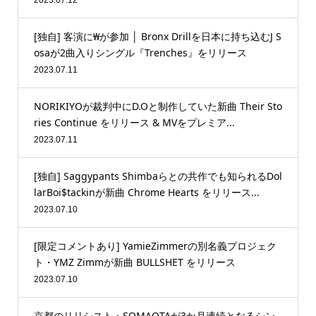
2023.07.12
[独自] 客演に₩が参加 │ Bronx Drillを日本に持ち込むJ S
osaが2曲入りシングル『Trenches』をリリース
2023.07.11
NORIKIYOが裁判中にD.Oと制作していた新曲 Their Sto
ries Continue をリリース & MVをプレミア...
2023.07.11
[独自] Saggypants Shimbaらとの共作でも知られるDol
larBoi$tackinが新曲 Chrome Hearts をリリース...
2023.07.10
[限定コメントあり] YamieZimmerの別名義プロジェク
ト・YMZ Zimmが新曲 BULLSHET をリリース
2023.07.10
京都のリリシスト・SOMAOTAが3か月連続となるシン