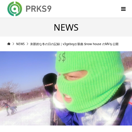
NEWS
NEWS
刹那的な冬の日の記録｜v3geboyが新曲 $now house のMVを公開