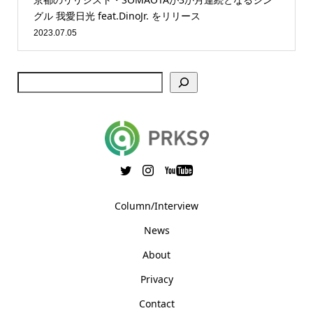
グル 我愛日光 feat.DinoJr. をリリース
2023.07.05
Column/Interview
News
About
Privacy
Contact