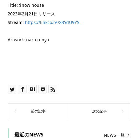
Title: $now house
2023年2月21日リリース
Stream:
https://linkco.re/83YdU9YS
Artwork: naka renya
最近のNEWS
NEWS一覧