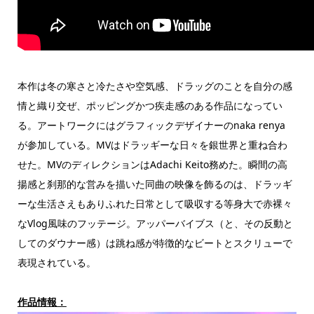
本作は冬の寒さと冷たさや空気感、ドラッグのことを自分の感
情と織り交ぜ、ポッピングかつ疾走感のある作品になってい
る。アートワークにはグラフィックデザイナーのnaka renya
が参加している。MVはドラッギーな日々を銀世界と重ね合わ
せた。MVのディレクションはAdachi Keito務めた。瞬間の高
揚感と刹那的な営みを描いた同曲の映像を飾るのは、ドラッギ
ーな生活さえもありふれた日常として吸収する等身大で赤裸々
なVlog風味のフッテージ。アッパーバイブス（と、その反動と
してのダウナー感）は跳ね感が特徴的なビートとスクリューで
表現されている。
作品情報：