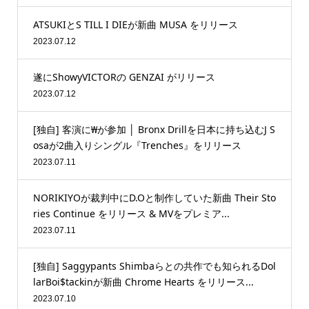
ATSUKIとS TILL I DIEが新曲 MUSA をリリース
2023.07.12
遂にShowyVICTORの GENZAI がリリース
2023.07.12
[独自] 客演に₩が参加 │ Bronx Drillを日本に持ち込むJ S
osaが2曲入りシングル『Trenches』をリリース
2023.07.11
NORIKIYOが裁判中にD.Oと制作していた新曲 Their Sto
ries Continue をリリース & MVをプレミア...
2023.07.11
[独自] Saggypants Shimbaらとの共作でも知られるDol
larBoi$tackinが新曲 Chrome Hearts をリリース...
2023.07.10