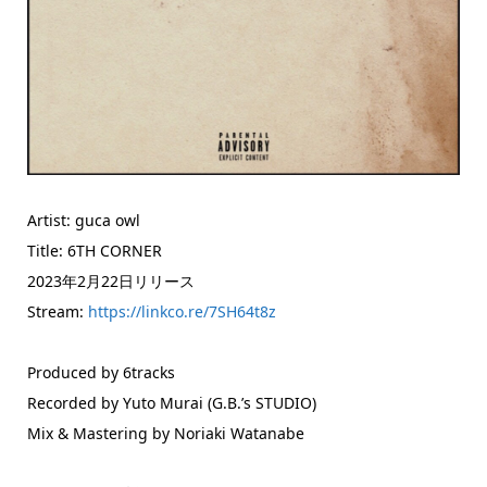
Artist: guca owl
Title: 6TH CORNER
2023年2月22日リリース
Stream:
https://linkco.re/7SH64t8z
Produced by 6tracks
Recorded by Yuto Murai (G.B.’s STUDIO)
Mix & Mastering by Noriaki Watanabe