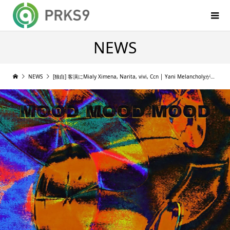
NEWS
NEWS
[独自] 客演にMialy Ximena, Narita, vivi, Ccn │ Yani MelancholyがEP『MOOD MOOD MOOD』をリリース