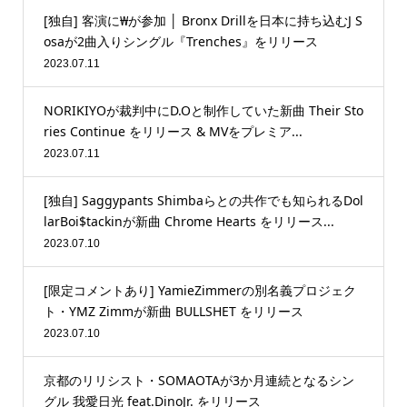
[独自] 客演に₩が参加 │ Bronx Drillを日本に持ち込むJ S
osaが2曲入りシングル『Trenches』をリリース
2023.07.11
NORIKIYOが裁判中にD.Oと制作していた新曲 Their Sto
ries Continue をリリース & MVをプレミア...
2023.07.11
[独自] Saggypants Shimbaらとの共作でも知られるDol
larBoi$tackinが新曲 Chrome Hearts をリリース...
2023.07.10
[限定コメントあり] YamieZimmerの別名義プロジェク
ト・YMZ Zimmが新曲 BULLSHET をリリース
2023.07.10
京都のリリシスト・SOMAOTAが3か月連続となるシン
グル 我愛日光 feat.DinoJr. をリリース