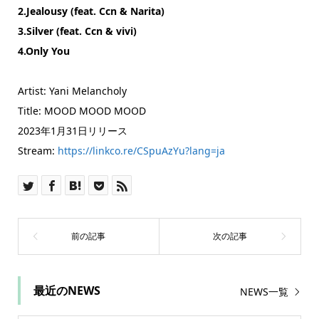
2.Jealousy (feat. Ccn & Narita)
3.Silver (feat. Ccn & vivi)
4.Only You
Artist: Yani Melancholy
Title: MOOD MOOD MOOD
2023年1月31日リリース
Stream:
https://linkco.re/CSpuAzYu?lang=ja
最近のNEWS
NEWS一覧