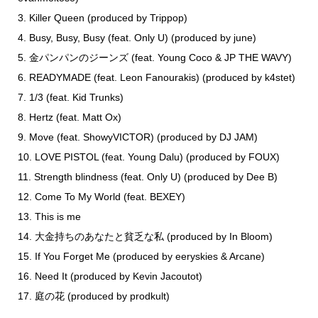
3. Killer Queen (produced by Trippop)
4. Busy, Busy, Busy (feat. Only U) (produced by june)
5. 金パンパンのジーンズ (feat. Young Coco & JP THE WAVY)
6. READYMADE (feat. Leon Fanourakis) (produced by k4stet)
7. 1/3 (feat. Kid Trunks)
8. Hertz (feat. Matt Ox)
9. Move (feat. ShowyVICTOR) (produced by DJ JAM)
10. LOVE PISTOL (feat. Young Dalu) (produced by FOUX)
11. Strength blindness (feat. Only U) (produced by Dee B)
12. Come To My World (feat. BEXEY)
13. This is me
14. 大金持ちのあなたと貧乏な私 (produced by In Bloom)
15. If You Forget Me (produced by eeryskies & Arcane)
16. Need It (produced by Kevin Jacoutot)
17. 庭の花 (produced by prodkult)