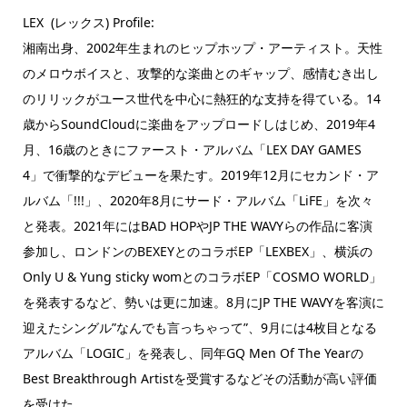
LEX (レックス) Profile:
湘南出身、2002年生まれのヒップホップ・アーティスト。
天性
のメロウボイスと、攻撃的な楽曲とのギャップ、
感情むき出し
のリリックがユース世代を中心に熱狂的な支持を得て
いる。
14
歳からSoundCloudに楽曲をアップロードしはじめ、
2019年4
月、16歳のときにファースト・アルバム「LEX DAY GAMES
4」で衝撃的なデビューを果たす。2019年12月にセカンド・
ア
ルバム「!!!」、2020年8月にサード・アルバム「
LiFE」を次々
と発表。2021年にはBAD HOPやJP THE WAVYらの作品に客演
参加し、
ロンドンのBEXEYとのコラボEP「LEXBEX」、
横浜の
Only U & Yung sticky womとのコラボEP「COSMO WORLD」
を発表するなど、勢いは更に加速。8月にJP THE WAVYを客演に
迎えたシングル”なんでも言っちゃって”、
9月には4枚目となる
アルバム「LOGIC」を発表し、同年GQ Men Of The Yearの
Best Breakthrough Artistを受賞するなどその活動が高い評価
を受けた。