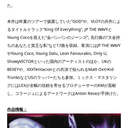
た。
本作は昨夏のツアーで披露していた”GOD”や、
VLOTの共作によ
るタイトルトラック”King Of Everything”, JP THE WAVYと
Young Cocoを迎えた”金パンパンのジーンズ”, 先行曲の”大金持
ちのあなたと貧乏な私”など17曲を収録。客演にはJP THE WAVY
やYoung Coco, Young Dalu, Leon Fanourakis, Only U,
ShowyVICTORといった国内のアーティストのほか、
UKの
BEXEYや、
XXXTentacionとの共演で知られるMatt OxやKid
TrunksなどUSのラッパーたちも参加。ミックス・
マスタリン
グにはLEXが全幅の信頼を寄せるプロデューサーのK
Mが貢献
し、コラージュによるアートワークはAnton Revaが手掛けた。
作品情報：