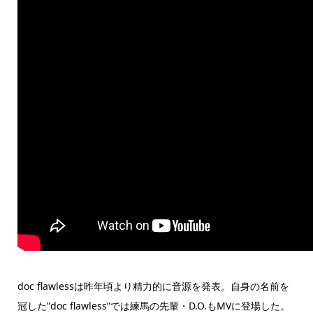
doc flawlessは昨年頃より精力的に音源を発表。自身の名前を
冠した”doc flawless”では練馬の先輩・D.O.もMVに登場した。