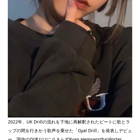
2022年、UK Drillの流れを下地に再解釈されたビートに歌とラ
ップの間を行きかう歌声を乗せた「Gyal Drill」を発表しデビュ
ー。国内のDJ達だけに止まらずRyan HemsworthやPorter