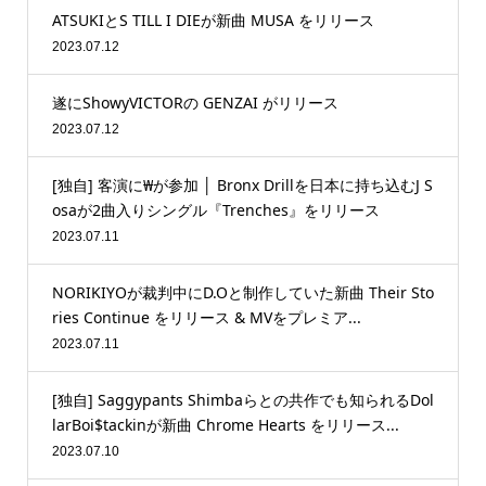
ATSUKIとS TILL I DIEが新曲 MUSA をリリース
2023.07.12
遂にShowyVICTORの GENZAI がリリース
2023.07.12
[独自] 客演に₩が参加 │ Bronx Drillを日本に持ち込むJ S
osaが2曲入りシングル『Trenches』をリリース
2023.07.11
NORIKIYOが裁判中にD.Oと制作していた新曲 Their Sto
ries Continue をリリース & MVをプレミア...
2023.07.11
[独自] Saggypants Shimbaらとの共作でも知られるDol
larBoi$tackinが新曲 Chrome Hearts をリリース...
2023.07.10