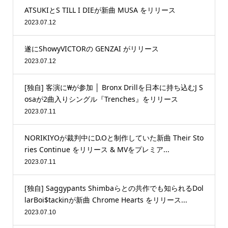
ATSUKIとS TILL I DIEが新曲 MUSA をリリース
2023.07.12
遂にShowyVICTORの GENZAI がリリース
2023.07.12
[独自] 客演に₩が参加 │ Bronx Drillを日本に持ち込むJ S
osaが2曲入りシングル『Trenches』をリリース
2023.07.11
NORIKIYOが裁判中にD.Oと制作していた新曲 Their Sto
ries Continue をリリース & MVをプレミア...
2023.07.11
[独自] Saggypants Shimbaらとの共作でも知られるDol
larBoi$tackinが新曲 Chrome Hearts をリリース...
2023.07.10