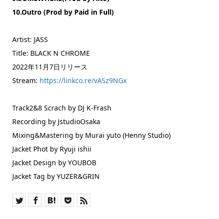
10.Outro (Prod by Paid in Full)
Artist: JASS
Title: BLACK N CHROME
2022年11月7日リリース
Stream:
https://linkco.re/vASz9NGx
Track2&8 Scrach by DJ K-Frash
Recording by JstudioOsaka
Mixing&Mastering by Murai yuto (Henny Studio)
Jacket Phot by Ryuji ishii
Jacket Design by YOUBOB
Jacket Tag by YUZER&GRIN