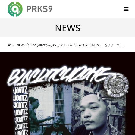
NEWS
NEWS
Tha JointzからJASSがアルバム『BLACK N CHROME』をリリース │ ビートはMoney JahやDJ SOOMA, 客演にKoh, S-kaineら