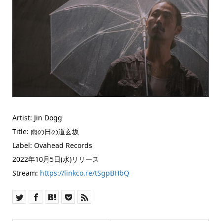
Artist: Jin Dogg
Title: 雨の日の道玄坂
Label: Ovahead Records
2022年10月5日(水)リリース
Stream:
https://linkco.re/tSgpBHbQ