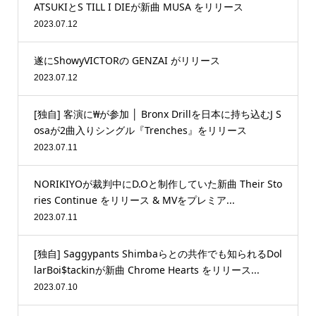
ATSUKIとS TILL I DIEが新曲 MUSA をリリース
2023.07.12
遂にShowyVICTORの GENZAI がリリース
2023.07.12
[独自] 客演に₩が参加 │ Bronx Drillを日本に持ち込むJ S
osaが2曲入りシングル『Trenches』をリリース
2023.07.11
NORIKIYOが裁判中にD.Oと制作していた新曲 Their Sto
ries Continue をリリース & MVをプレミア...
2023.07.11
[独自] Saggypants Shimbaらとの共作でも知られるDol
larBoi$tackinが新曲 Chrome Hearts をリリース...
2023.07.10