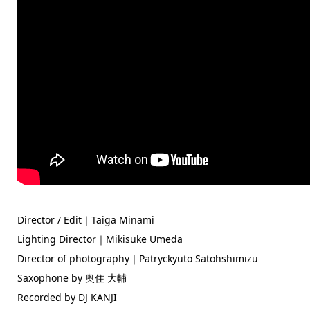
Director / Edit｜Taiga Minami
Lighting Director｜Mikisuke Umeda
Director of photography｜Patryckyuto Satohshimizu
Saxophone by 奥住 大輔
Recorded by DJ KANJI