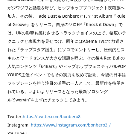
がジワジワと話題を呼び、ヒップホッププロジェクト夜猫族へ
加入。その後、Tade Dust & Bonberoとして1st Album『Rule
of Groove』をリリース。自身のソロEP『Knock it Down』で
は、UKの影響も感じさせるトラックチョイスの上で、幅広いテ
クニックと表現力を見せつけ、同年にはAbema TVにて放送さ
れた『ラップスタア誕生』にソロでエントリーし、圧倒的なス
キルとワードセンスが大きな話題を呼ぶ。その後もRed Bullの
人気コンテンツ『64Bars』やヒップホップフェスティバルPOP
YOURS主催イベントでもその実力を改めて証明。今後の日本語
ラップシーンを担う注目の若手の一人として、最新作を待望さ
れている。いよいよリリースとなった最新ソロシング
ル“Swervin”をまずはチェックしてみよう。
Twitter:
https://twitter.com/bonbero8
Instagram:
https://www.instagram.com/bonbero3_/
YouTube：