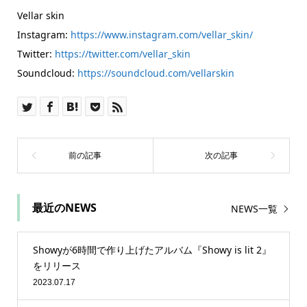
Vellar skin
Instagram:
https://www.instagram.com/vellar_skin/
Twitter:
https://twitter.com/vellar_skin
Soundcloud:
https://soundcloud.com/vellarskin
最近のNEWS
NEWS一覧
Showyが6時間で作り上げたアルバム『Showy is lit 2』
をリリース
2023.07.17