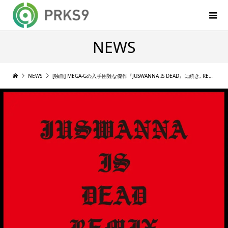
NEWS
NEWS
[独自] MEGA-Gの入手困難な傑作『JUSWANNA IS DEAD』に続き, REMIX版がサブスク解禁