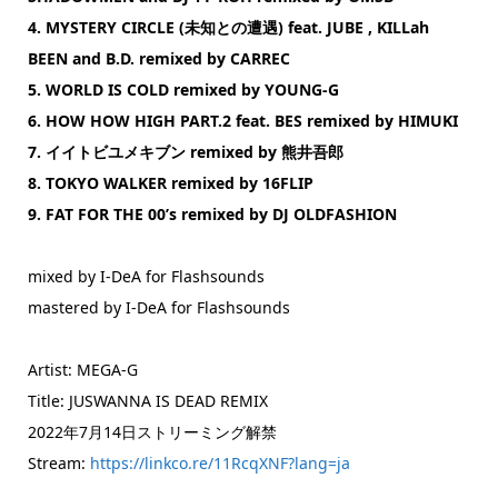
4. MYSTERY CIRCLE (未知との遭遇) feat. JUBE , KILLah
BEEN and B.D. remixed by CARREC
5. WORLD IS COLD remixed by YOUNG-G
6. HOW HOW HIGH PART.2 feat. BES remixed by HIMUKI
7. イイトビユメキブン remixed by 熊井吾郎
8. TOKYO WALKER remixed by 16FLIP
9. FAT FOR THE 00’s remixed by DJ OLDFASHION
mixed by I-DeA for Flashsounds
mastered by I-DeA for Flashsounds
Artist: MEGA-G
Title: JUSWANNA IS DEAD REMIX
2022年7月14日ストリーミング解禁
Stream:
https://linkco.re/11RcqXNF?lang=ja