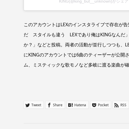
KING(@king_but__unknown)がシ
このアカウントはLEXのインスタライブで存在が告
だ スタイルも違う LEXであり俺はKINGなんだ」
か？」などと投稿。両者の活動が並行しつつも、L
にKINGのアカウントでは6曲のティーザーが公開
ム、ミスティックな歌モノなど多岐に渡る楽曲が
Tweet
Share
Hatena
Pocket
RSS