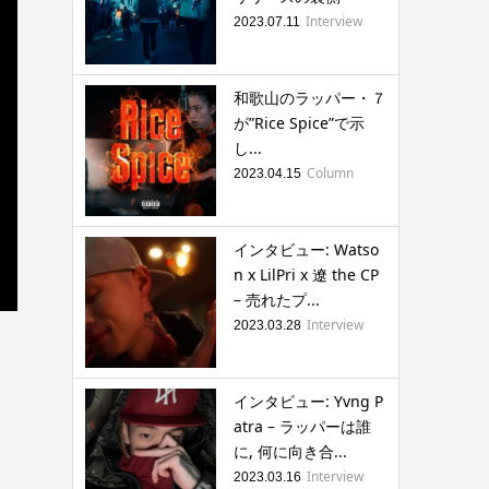
Interview
2023.07.11
和歌山のラッパー・７
が”Rice Spice”で示
し...
Column
2023.04.15
インタビュー: Watso
n x LilPri x 遼 the CP
– 売れたプ...
Interview
2023.03.28
インタビュー: Yvng P
atra – ラッパーは誰
に, 何に向き合...
Interview
2023.03.16