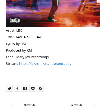
Artist: LEX
Title: HAVE A NICE DAY
Lyrics by LEX
Produced by KM
Label: Mary Joy Recordings
Stream:
https://lexzx.lnk.to/haveaniceday