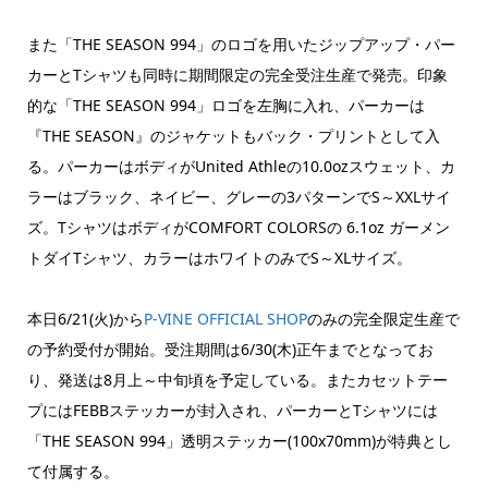
また「THE SEASON 994」のロゴを用いたジップアップ・パー
カーとTシャツも同時に期間限定の完全受注生産で発売。印象
的な「THE SEASON 994」ロゴを左胸に入れ、パーカーは
『THE SEASON』のジャケットもバック・プリントとして入
る。パーカーはボディがUnited Athleの10.0ozスウェット、カ
ラーはブラック、ネイビー、グレーの3パターンでS～XXLサイ
ズ。TシャツはボディがCOMFORT COLORSの 6.1oz ガーメン
トダイTシャツ、カラーはホワイトのみでS～XLサイズ。
本日6/21(火)から
P-VINE OFFICIAL SHOP
のみの完全限定生産で
の予約受付が開始。受注期間は6/30(木)正午までとなってお
り、発送は8月上～中旬頃を予定している。またカセットテー
プにはFEBBステッカーが封入され、パーカーとTシャツには
「THE SEASON 994」透明ステッカー(100x70mm)が特典とし
て付属する。